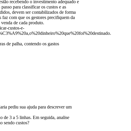
s estão recebendo o investimento adequado e
passo para classificar os custos e as
ndidos, devem ser contabilizados de forma
s faz com que os gestores precifiquem da
a venda de cada produto.
icar-custos-e-
%20%C3%A9%20a,o%20dinheiro%20que%20foi%20destinado.
as de palha, contendo os gastos
aria pediu sua ajuda para descrever um
 de 3 a 5 linhas. Em seguida, analise
mo sendo custos?