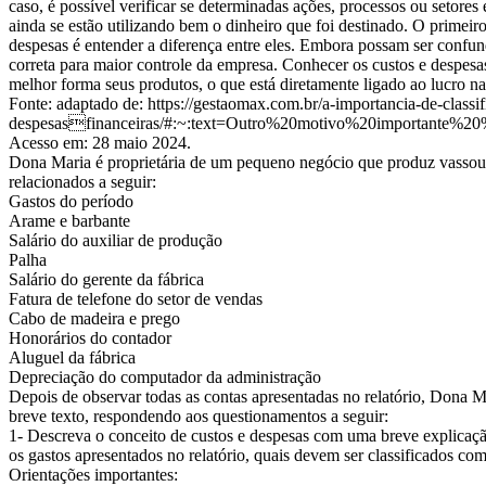
caso, é possível verificar se determinadas ações, processos ou setore
ainda se estão utilizando bem o dinheiro que foi destinado. O primeiro 
despesas é entender a diferença entre eles. Embora possam ser confu
correta para maior controle da empresa. Conhecer os custos e despesa
melhor forma seus produtos, o que está diretamente ligado ao lucro n
Fonte: adaptado de: https://gestaomax.com.br/a-importancia-de-classif
despesasfinanceiras/#:~:text=Outro%20motivo%20importante
Acesso em: 28 maio 2024.
Dona Maria é proprietária de um pequeno negócio que produz vassour
relacionados a seguir:
Gastos do período
Arame e barbante
Salário do auxiliar de produção
Palha
Salário do gerente da fábrica
Fatura de telefone do setor de vendas
Cabo de madeira e prego
Honorários do contador
Aluguel da fábrica
Depreciação do computador da administração
Depois de observar todas as contas apresentadas no relatório, Dona M
breve texto, respondendo aos questionamentos a seguir:
1- Descreva o conceito de custos e despesas com uma breve explicação
os gastos apresentados no relatório, quais devem ser classificados co
Orientações importantes: