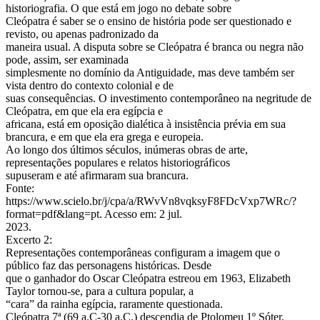
historiografia. O que está em jogo no debate sobre
Cleópatra é saber se o ensino de história pode ser questionado e
revisto, ou apenas padronizado da
maneira usual. A disputa sobre se Cleópatra é branca ou negra não
pode, assim, ser examinada
simplesmente no domínio da Antiguidade, mas deve também ser
vista dentro do contexto colonial e de
suas consequências. O investimento contemporâneo na negritude de
Cleópatra, em que ela era egípcia e
africana, está em oposição dialética à insistência prévia em sua
brancura, e em que ela era grega e europeia.
Ao longo dos últimos séculos, inúmeras obras de arte,
representações populares e relatos historiográficos
supuseram e até afirmaram sua brancura.
Fonte:
https://www.scielo.br/j/cpa/a/RWvVn8vqksyF8FDcVxp7WRc/?
format=pdf&lang=pt. Acesso em: 2 jul.
2023.
Excerto 2:
Representações contemporâneas configuram a imagem que o
público faz das personagens históricas. Desde
que o ganhador do Oscar Cleópatra estreou em 1963, Elizabeth
Taylor tornou-se, para a cultura popular, a
“cara” da rainha egípcia, raramente questionada.
Cleópatra 7ª (69 a.C-30 a.C.) descendia de Ptolomeu 1º Sóter,