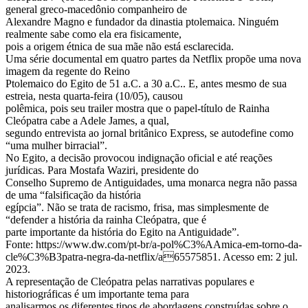
general greco-macedônio companheiro de
Alexandre Magno e fundador da dinastia ptolemaica. Ninguém
realmente sabe como ela era fisicamente,
pois a origem étnica de sua mãe não está esclarecida.
Uma série documental em quatro partes da Netflix propõe uma nova
imagem da regente do Reino
Ptolemaico do Egito de 51 a.C. a 30 a.C.. E, antes mesmo de sua
estreia, nesta quarta-feira (10/05), causou
polêmica, pois seu trailer mostra que o papel-título de Rainha
Cleópatra cabe a Adele James, a qual,
segundo entrevista ao jornal britânico Express, se autodefine como
“uma mulher birracial”.
No Egito, a decisão provocou indignação oficial e até reações
jurídicas. Para Mostafa Waziri, presidente do
Conselho Supremo de Antiguidades, uma monarca negra não passa
de uma “falsificação da história
egípcia”. Não se trata de racismo, frisa, mas simplesmente de
“defender a história da rainha Cleópatra, que é
parte importante da história do Egito na Antiguidade”.
Fonte: https://www.dw.com/pt-br/a-pol%C3%AAmica-em-torno-da-
cle%C3%B3patra-negra-da-netflix/a65575851. Acesso em: 2 jul.
2023.
A representação de Cleópatra pelas narrativas populares e
historiográficas é um importante tema para
analisarmos os diferentes tipos de abordagens construídas sobre o