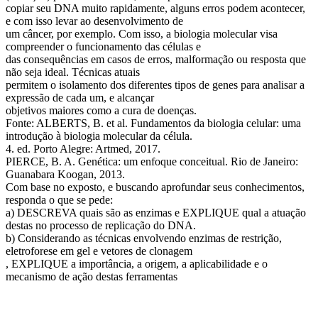
copiar seu DNA muito rapidamente, alguns erros podem acontecer,
e com isso levar ao desenvolvimento de
um câncer, por exemplo. Com isso, a biologia molecular visa
compreender o funcionamento das células e
das consequências em casos de erros, malformação ou resposta que
não seja ideal. Técnicas atuais
permitem o isolamento dos diferentes tipos de genes para analisar a
expressão de cada um, e alcançar
objetivos maiores como a cura de doenças.
Fonte: ALBERTS, B. et al. Fundamentos da biologia celular: uma
introdução à biologia molecular da célula.
4. ed. Porto Alegre: Artmed, 2017.
PIERCE, B. A. Genética: um enfoque conceitual. Rio de Janeiro:
Guanabara Koogan, 2013.
Com base no exposto, e buscando aprofundar seus conhecimentos,
responda o que se pede:
a) DESCREVA quais são as enzimas e EXPLIQUE qual a atuação
destas no processo de replicação do DNA.
b) Considerando as técnicas envolvendo enzimas de restrição,
eletroforese em gel e vetores de clonagem
, EXPLIQUE a importância, a origem, a aplicabilidade e o
mecanismo de ação destas ferramentas