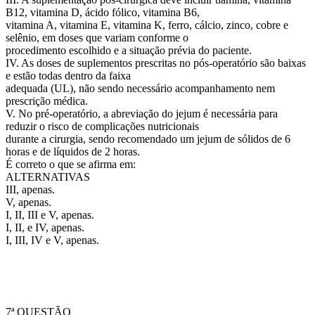
B12, vitamina D, ácido fólico, vitamina B6,
vitamina A, vitamina E, vitamina K, ferro, cálcio, zinco, cobre e
selênio, em doses que variam conforme o
procedimento escolhido e a situação prévia do paciente.
IV. As doses de suplementos prescritas no pós-operatório são baixas
e estão todas dentro da faixa
adequada (UL), não sendo necessário acompanhamento nem
prescrição médica.
V. No pré-operatório, a abreviação do jejum é necessária para
reduzir o risco de complicações nutricionais
durante a cirurgia, sendo recomendado um jejum de sólidos de 6
horas e de líquidos de 2 horas.
É correto o que se afirma em:
ALTERNATIVAS
III, apenas.
V, apenas.
I, II, III e V, apenas.
I, II, e IV, apenas.
I, III, IV e V, apenas.
7ª QUESTÃO