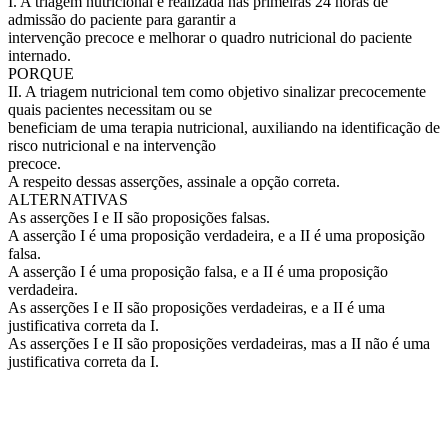
I. A triagem nutricional é realizada nas primeiras 24 horas de
admissão do paciente para garantir a
intervenção precoce e melhorar o quadro nutricional do paciente
internado.
PORQUE
II. A triagem nutricional tem como objetivo sinalizar precocemente
quais pacientes necessitam ou se
beneficiam de uma terapia nutricional, auxiliando na identificação de
risco nutricional e na intervenção
precoce.
A respeito dessas asserções, assinale a opção correta.
ALTERNATIVAS
As asserções I e II são proposições falsas.
A asserção I é uma proposição verdadeira, e a II é uma proposição
falsa.
A asserção I é uma proposição falsa, e a II é uma proposição
verdadeira.
As asserções I e II são proposições verdadeiras, e a II é uma
justificativa correta da I.
As asserções I e II são proposições verdadeiras, mas a II não é uma
justificativa correta da I.