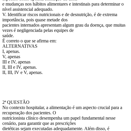
e mudanças nos hábitos alimentares e intestinais para determinar o
nível assistencial adequado.
V. Identificar riscos nutricionais e de desnutrição, é de extrema
importância, pois quase metade dos
pacientes internados apresentam algum grau da doença, que muitas
vezes é negligenciada pelas equipes de
saúde.
É correto o que se afirma em:
ALTERNATIVAS
I, apenas.
V, apenas
III e IV, apenas
II, III e IV, apenas.
II, III, IV e V, apenas.
2ª QUESTÃO
No contexto hospitalar, a alimentação é um aspecto crucial para a
recuperação dos pacientes. O
nutricionista clínico desempenha um papel fundamental nesse
cenário, para garantir que as prescrições
dietéticas sejam executadas adequadamente. Além disso, é