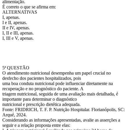
alimentação.
É correto o que se afirma em:
ALTERNATIVAS
I, apenas.
I e II, apenas.
II e IV, apenas.
I, II e III, apenas.
I, III e V, apenas.
5ª QUESTÃO
O atendimento nutricional desempenha um papel crucial no
desfecho dos pacientes hospitalizados, pois
uma boa conduta nutricional pode influenciar diretamente na
recuperação e no prognóstico do paciente. A
triagem nutricional, seguida de uma avaliação mais detalhada, é
importante para determinar o diagnóstico
nutricional e prescrição dietética adequada.
Fonte: FRIDRICH, T. F. P. Nutrição Hospitalar. Florianópolis, SC:
Arqué, 2024.
Considerando as informações apresentadas, avalie as asserções a
seguir e a relação proposta entre elas: