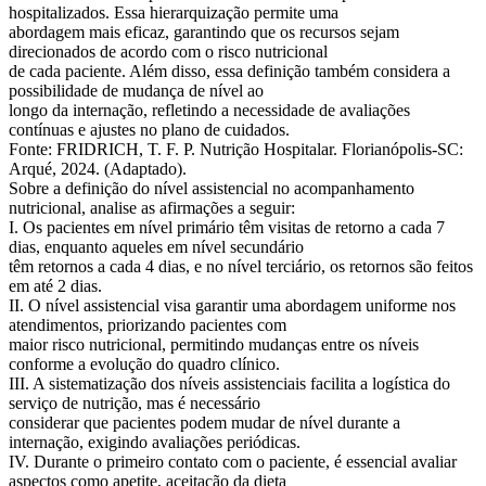
hospitalizados. Essa hierarquização permite uma
abordagem mais eficaz, garantindo que os recursos sejam
direcionados de acordo com o risco nutricional
de cada paciente. Além disso, essa definição também considera a
possibilidade de mudança de nível ao
longo da internação, refletindo a necessidade de avaliações
contínuas e ajustes no plano de cuidados.
Fonte: FRIDRICH, T. F. P. Nutrição Hospitalar. Florianópolis-SC:
Arqué, 2024. (Adaptado).
Sobre a definição do nível assistencial no acompanhamento
nutricional, analise as afirmações a seguir:
I. Os pacientes em nível primário têm visitas de retorno a cada 7
dias, enquanto aqueles em nível secundário
têm retornos a cada 4 dias, e no nível terciário, os retornos são feitos
em até 2 dias.
II. O nível assistencial visa garantir uma abordagem uniforme nos
atendimentos, priorizando pacientes com
maior risco nutricional, permitindo mudanças entre os níveis
conforme a evolução do quadro clínico.
III. A sistematização dos níveis assistenciais facilita a logística do
serviço de nutrição, mas é necessário
considerar que pacientes podem mudar de nível durante a
internação, exigindo avaliações periódicas.
IV. Durante o primeiro contato com o paciente, é essencial avaliar
aspectos como apetite, aceitação da dieta