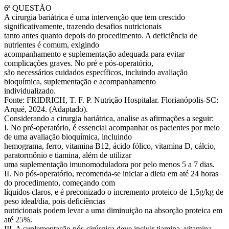
6ª QUESTÃO
A cirurgia bariátrica é uma intervenção que tem crescido
significativamente, trazendo desafios nutricionais
tanto antes quanto depois do procedimento. A deficiência de
nutrientes é comum, exigindo
acompanhamento e suplementação adequada para evitar
complicações graves. No pré e pós-operatório,
são necessários cuidados específicos, incluindo avaliação
bioquímica, suplementação e acompanhamento
individualizado.
Fonte: FRIDRICH, T. F. P. Nutrição Hospitalar. Florianópolis-SC:
Arqué, 2024. (Adaptado).
Considerando a cirurgia bariátrica, analise as afirmações a seguir:
I. No pré-operatório, é essencial acompanhar os pacientes por meio
de uma avaliação bioquímica, incluindo
hemograma, ferro, vitamina B12, ácido fólico, vitamina D, cálcio,
paratormônio e tiamina, além de utilizar
uma suplementação imunomoduladora por pelo menos 5 a 7 dias.
II. No pós-operatório, recomenda-se iniciar a dieta em até 24 horas
do procedimento, começando com
líquidos claros, e é preconizado o incremento proteico de 1,5g/kg de
peso ideal/dia, pois deficiências
nutricionais podem levar a uma diminuição na absorção proteica em
até 25%.
III. A suplementação pós-cirúrgica deve incluir tiamina, vitamina