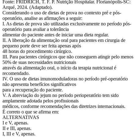
Fonte: FRIDRICH, T. F. P. Nutrição Hospitalar. Florianópolis-SC:
Arqué, 2024. (Adaptado).
Considerando o uso de dietas de prova no contexto pré e pós-
operatório, analise as afirmações a seguir:
I. As dietas de prova são utilizadas exclusivamente no período pós-
operatório para avaliar a tolerância
alimentar do paciente antes de iniciar uma dieta regular.
II. A liberação da alimentação oral para pacientes em cirurgia de
pequeno porte deve ser feita apenas após
48 horas do procedimento cirúrgico.
III. Para pacientes cirúrgicos que não conseguem atingir pelo menos
50% de suas necessidades nutricionais
através da alimentação oral, o início da terapia nutricional é
recomendado.
IV. O uso de dietas imunomoduladoras no período pré-operatório
não apresenta benefícios significativos
para a recuperação do paciente.
V. A abreviação do jejum no período perioperatório tem sido
amplamente adotada pelos profissionais
médicos, conforme recomendações das diretrizes internacionais.
É correto o que se afirma em:
ALTERNATIVAS
I e V, apenas.
II e III, apenas.
I, III e V, apenas.