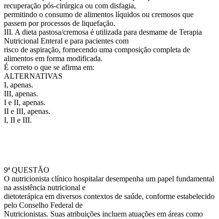
recuperação pós-cirúrgica ou com disfagia,
permitindo o consumo de alimentos líquidos ou cremosos que
passem por processos de liquefação.
III. A dieta pastosa/cremosa é utilizada para desmame de Terapia
Nutricional Enteral e para pacientes com
risco de aspiração, fornecendo uma composição completa de
alimentos em forma modificada.
É correto o que se afirma em:
ALTERNATIVAS
I, apenas.
III, apenas.
I e II, apenas.
II e III, apenas.
I, II e III.
9ª QUESTÃO
O nutricionista clínico hospitalar desempenha um papel fundamental
na assistência nutricional e
dietoterápica em diversos contextos de saúde, conforme estabelecido
pelo Conselho Federal de
Nutricionistas. Suas atribuições incluem atuações em áreas como