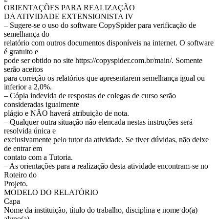
ORIENTAÇÕES PARA REALIZAÇÃO
DA ATIVIDADE EXTENSIONISTA IV
– Sugere-se o uso do software CopySpider para verificação de
semelhança do
relatório com outros documentos disponíveis na internet. O software
é gratuito e
pode ser obtido no site https://copyspider.com.br/main/. Somente
serão aceitos
para correção os relatórios que apresentarem semelhança igual ou
inferior a 2,0%.
– Cópia indevida de respostas de colegas de curso serão
consideradas igualmente
plágio e NÃO haverá atribuição de nota.
– Qualquer outra situação não elencada nestas instruções será
resolvida única e
exclusivamente pelo tutor da atividade. Se tiver dúvidas, não deixe
de entrar em
contato com a Tutoria.
– As orientações para a realização desta atividade encontram-se no
Roteiro do
Projeto.
MODELO DO RELATÓRIO
Capa
Nome da instituição, título do trabalho, disciplina e nome do(a)
aluno(a).