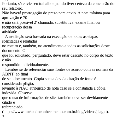
Portanto, só envie seu trabalho quando tiver certeza da conclusão do
seu relatório.
Não haverá prorrogação do prazo para envio. A nota mínima para
aprovação é 70
e não será possível 2ª chamada, substitutiva, exame final ou
recuperação dessa
atividade.
– A avaliação será baseada na execução de todas as etapas
solicitadas e relatadas
no roteiro e, também, no atendimento a todas as solicitações deste
documento. O
que foi solicitado, perguntado, deve estar descrito no corpo do texto
e não
respondido individualmente.
– Lembre-se de referenciar suas fontes de acordo com as normas da
ABNT, ao final
de seu documento. Cópia sem a devida citação de fonte é
considerada plágio,
levando à NÃO atribuição de nota caso seja constatada a cópia
indevida. Observe
que o uso de informações de sites também deve ser devidamente
citado e
referenciado.
(https://www.nucleodoconhecimento.com.br/blog/videos/plagio).
2