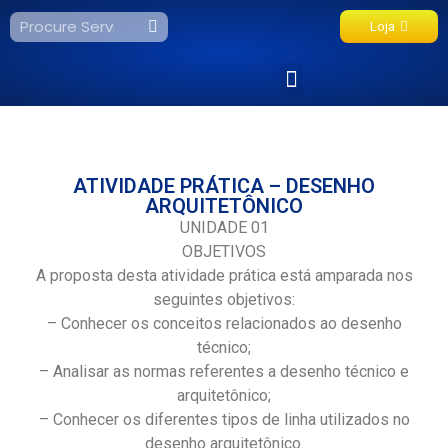
Loja
Fale Conosco
ATIVIDADE PRÁTICA – DESENHO
ARQUITETÔNICO
UNIDADE 01
OBJETIVOS
A proposta desta atividade prática está amparada nos
seguintes objetivos:
– Conhecer os conceitos relacionados ao desenho
técnico;
– Analisar as normas referentes a desenho técnico e
arquitetônico;
– Conhecer os diferentes tipos de linha utilizados no
desenho arquitetônico.