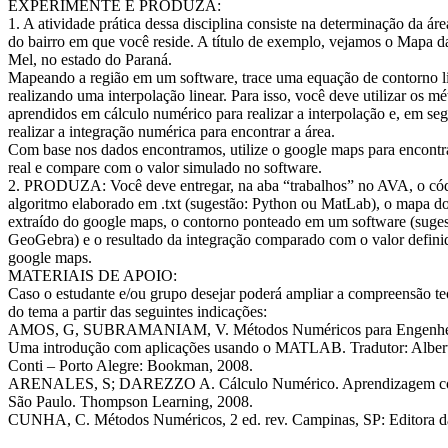
EXPERIMENTE E PRODUZA:
1. A atividade prática dessa disciplina consiste na determinação da área 
do bairro em que você reside. A título de exemplo, vejamos o Mapa d
Mel, no estado do Paraná.
Mapeando a região em um software, trace uma equação de contorno l
realizando uma interpolação linear. Para isso, você deve utilizar os m
aprendidos em cálculo numérico para realizar a interpolação e, em seg
realizar a integração numérica para encontrar a área.
Com base nos dados encontramos, utilize o google maps para encontra
real e compare com o valor simulado no software.
2. PRODUZA: Você deve entregar, na aba “trabalhos” no AVA, o cód
algoritmo elaborado em .txt (sugestão: Python ou MatLab), o mapa do
extraído do google maps, o contorno ponteado em um software (suges
GeoGebra) e o resultado da integração comparado com o valor defini
google maps.
MATERIAIS DE APOIO:
Caso o estudante e/ou grupo desejar poderá ampliar a compreensão teó
do tema a partir das seguintes indicações:
AMOS, G, SUBRAMANIAM, V. Métodos Numéricos para Engenheiro
Uma introdução com aplicações usando o MATLAB. Tradutor: Alber
Conti – Porto Alegre: Bookman, 2008.
ARENALES, S; DAREZZO A. Cálculo Numérico. Aprendizagem com
São Paulo. Thompson Learning, 2008.
CUNHA, C. Métodos Numéricos, 2 ed. rev. Campinas, SP: Editor