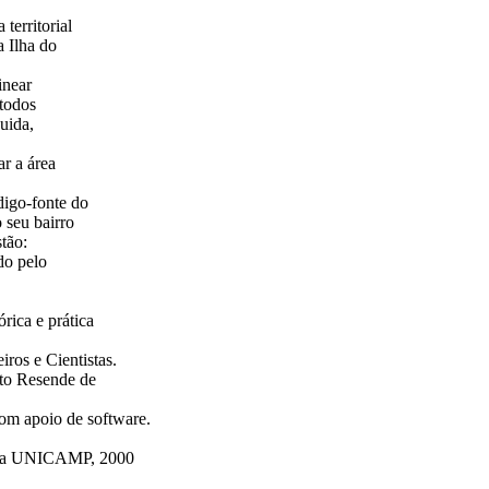
territorial
a Ilha do
inear
étodos
uida,
r a área
igo-fonte do
 seu bairro
tão:
do pelo
rica e prática
s e Cientistas.
to Resende de
 apoio de software.
a da UNICAMP, 2000