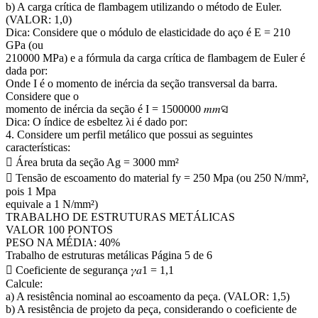
b) A carga crítica de flambagem utilizando o método de Euler.
(VALOR: 1,0)
Dica: Considere que o módulo de elasticidade do aço é E = 210
GPa (ou
210000 MPa) e a fórmula da carga crítica de flambagem de Euler é
dada por:
Onde I é o momento de inércia da seção transversal da barra.
Considere que o
momento de inércia da seção é I = 1500000 𝑚𝑚ସ
Dica: O índice de esbeltez λi é dado por:
4. Considere um perfil metálico que possui as seguintes
características:
 Área bruta da seção Ag = 3000 mm²
 Tensão de escoamento do material fy = 250 Mpa (ou 250 N/mm²,
pois 1 Mpa
equivale a 1 N/mm²)
TRABALHO DE ESTRUTURAS METÁLICAS
VALOR 100 PONTOS
PESO NA MÉDIA: 40%
Trabalho de estruturas metálicas Página 5 de 6
 Coeficiente de segurança 𝛾𝑎1 = 1,1
Calcule:
a) A resistência nominal ao escoamento da peça. (VALOR: 1,5)
b) A resistência de projeto da peça, considerando o coeficiente de