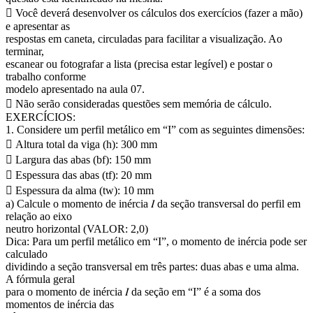
 Você deverá desenvolver os cálculos dos exercícios (fazer a mão)
e apresentar as
respostas em caneta, circuladas para facilitar a visualização. Ao
terminar,
escanear ou fotografar a lista (precisa estar legível) e postar o
trabalho conforme
modelo apresentado na aula 07.
 Não serão consideradas questões sem memória de cálculo.
EXERCÍCIOS:
1. Considere um perfil metálico em “I” com as seguintes dimensões:
 Altura total da viga (h): 300 mm
 Largura das abas (bf): 150 mm
 Espessura das abas (tf): 20 mm
 Espessura da alma (tw): 10 mm
a) Calcule o momento de inércia 𝐼 da seção transversal do perfil em
relação ao eixo
neutro horizontal (VALOR: 2,0)
Dica: Para um perfil metálico em “I”, o momento de inércia pode ser
calculado
dividindo a seção transversal em três partes: duas abas e uma alma.
A fórmula geral
para o momento de inércia 𝐼 da seção em “I” é a soma dos
momentos de inércia das