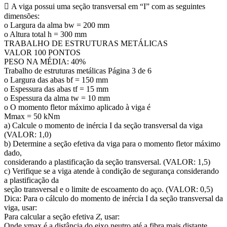
 A viga possui uma seção transversal em “I” com as seguintes
dimensões:
o Largura da alma bw = 200 mm
o Altura total h = 300 mm
TRABALHO DE ESTRUTURAS METÁLICAS
VALOR 100 PONTOS
PESO NA MÉDIA: 40%
Trabalho de estruturas metálicas Página 3 de 6
o Largura das abas bf = 150 mm
o Espessura das abas tf = 15 mm
o Espessura da alma tw = 10 mm
o O momento fletor máximo aplicado à viga é
Mmax = 50 kNm
a) Calcule o momento de inércia I da seção transversal da viga
(VALOR: 1,0)
b) Determine a seção efetiva da viga para o momento fletor máximo
dado,
considerando a plastificação da seção transversal. (VALOR: 1,5)
c) Verifique se a viga atende à condição de segurança considerando
a plastificação da
seção transversal e o limite de escoamento do aço. (VALOR: 0,5)
Dica: Para o cálculo do momento de inércia I da seção transversal da
viga, usar:
Para calcular a seção efetiva 𝑍, usar:
Onde ymax é a distância do eixo neutro até a fibra mais distante.