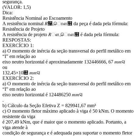
segurança.
(VALOR: 1,5)
Dica:
Resistência Nominal ao Escoamento
A resistência nominal 𝑅௡,ாௌ஻ da peça é dada pela fórmula:
Resistência de Projeto
A resistência de projeto 𝑅ௗ,ாௌ஻ é dada pela fórmula:
RESPOSTAS:
EXERCÍCIO 1:
a) O momento de inércia da seção transversal do perfil metálico em
“I” em relação ao
eixo neutro horizontal é aproximadamente 132446666, 67 𝑚𝑚ସ
ou
132,45×10଺ 𝑚𝑚ସ
EXERCÍCIO 2:
a) O momento de inércia da seção transversal do perfil metálico em
“I” em relação ao
eixo neutro horizontal é 124486250 𝑚𝑚ସ
.
b) Cálculo da Seção Efetiva Z = 829941,67 mm³
c) O momento fletor máximo aplicado à viga é 50 kNm. O momento
resistente da viga
é 207,49 kNm, que é maior que o momento aplicado. Portanto, a
viga atende à
condição de segurança e é adequada para suportar o momento fletor