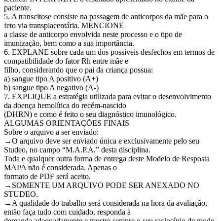
paciente.
5. A transcitose consiste na passagem de anticorpos da mãe para o
feto via transplacentária. MENCIONE
a classe de anticorpo envolvida neste processo e o tipo de
imunização, bem como a sua importância.
6. EXPLANE sobre cada um dos possíveis desfechos em termos de
compatibilidade do fator Rh entre mãe e
filho, considerando que o pai da criança possua:
a) sangue tipo A positivo (A+)
b) sangue tipo A negativo (A-)
7. EXPLIQUE a estratégia utilizada para evitar o desenvolvimento
da doença hemolítica do recém-nascido
(DHRN) e como é feito o seu diagnóstico imunológico.
ALGUMAS ORIENTAÇÕES FINAIS
Sobre o arquivo a ser enviado:
→O arquivo deve ser enviado única e exclusivamente pelo seu
Studeo, no campo “M.A.P.A.” desta disciplina.
Toda e qualquer outra forma de entrega deste Modelo de Resposta
MAPA não é considerada. Apenas o
formato de PDF será aceito.
→SOMENTE UM ARQUIVO PODE SER ANEXADO NO
STUDEO.
→A qualidade do trabalho será considerada na hora da avaliação,
então faça tudo com cuidado, responda à
demanda adequadamente e mostre sempre o seu raciocínio de modo