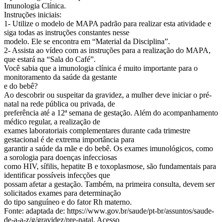
Imunologia Clínica.
Instruções iniciais:
1- Utilize o modelo de MAPA padrão para realizar esta atividade e
siga todas as instruções constantes nesse
modelo. Ele se encontra em “Material da Disciplina”.
2- Assista ao vídeo com as instruções para a realização do MAPA,
que estará na “Sala do Café”.
Você sabia que a imunologia clínica é muito importante para o
monitoramento da saúde da gestante
e do bebê?
Ao descobrir ou suspeitar da gravidez, a mulher deve iniciar o pré-
natal na rede pública ou privada, de
preferência até a 12ª semana de gestação. Além do acompanhamento
médico regular, a realização de
exames laboratoriais complementares durante cada trimestre
gestacional é de extrema importância para
garantir a saúde da mãe e do bebê. Os exames imunológicos, como
a sorologia para doenças infecciosas
como HIV, sífilis, hepatite B e toxoplasmose, são fundamentais para
identificar possíveis infecções que
possam afetar a gestação. Também, na primeira consulta, devem ser
solicitados exames para determinação
do tipo sanguíneo e do fator Rh materno.
Fonte: adaptada de: https://www.gov.br/saude/pt-br/assuntos/saude-
de-a-a-z/g/gravidez/pre-natal. Acesso