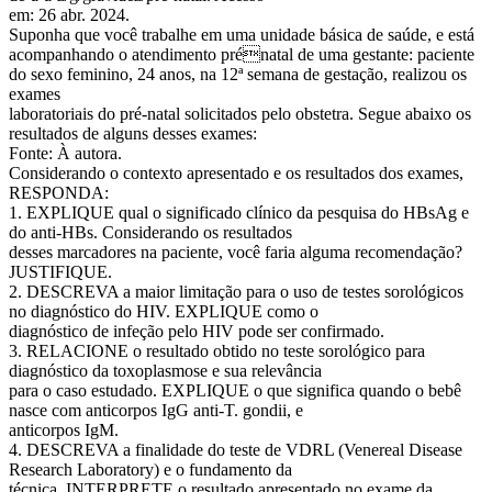
em: 26 abr. 2024.
Suponha que você trabalhe em uma unidade básica de saúde, e está
acompanhando o atendimento prénatal de uma gestante: paciente
do sexo feminino, 24 anos, na 12ª semana de gestação, realizou os
exames
laboratoriais do pré-natal solicitados pelo obstetra. Segue abaixo os
resultados de alguns desses exames:
Fonte: À autora.
Considerando o contexto apresentado e os resultados dos exames,
RESPONDA:
1. EXPLIQUE qual o significado clínico da pesquisa do HBsAg e
do anti-HBs. Considerando os resultados
desses marcadores na paciente, você faria alguma recomendação?
JUSTIFIQUE.
2. DESCREVA a maior limitação para o uso de testes sorológicos
no diagnóstico do HIV. EXPLIQUE como o
diagnóstico de infeção pelo HIV pode ser confirmado.
3. RELACIONE o resultado obtido no teste sorológico para
diagnóstico da toxoplasmose e sua relevância
para o caso estudado. EXPLIQUE o que significa quando o bebê
nasce com anticorpos IgG anti-T. gondii, e
anticorpos IgM.
4. DESCREVA a finalidade do teste de VDRL (Venereal Disease
Research Laboratory) e o fundamento da
técnica. INTERPRETE o resultado apresentado no exame da