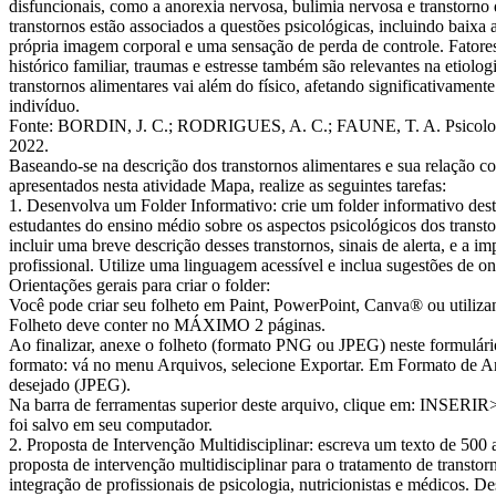
disfuncionais, como a anorexia nervosa, bulimia nervosa e transtorno
transtornos estão associados a questões psicológicas, incluindo baixa
própria imagem corporal e uma sensação de perda de controle. Fatores
histórico familiar, traumas e estresse também são relevantes na etiolo
transtornos alimentares vai além do físico, afetando significativamente
indivíduo.
Fonte: BORDIN, J. C.; RODRIGUES, A. C.; FAUNE, T. A. Psicologi
2022.
Baseando-se na descrição dos transtornos alimentares e sua relação c
apresentados nesta atividade Mapa, realize as seguintes tarefas:
1. Desenvolva um Folder Informativo: crie um folder informativo dest
estudantes do ensino médio sobre os aspectos psicológicos dos transto
incluir uma breve descrição desses transtornos, sinais de alerta, e a i
profissional. Utilize uma linguagem acessível e inclua sugestões de on
Orientações gerais para criar o folder:
Você pode criar seu folheto em Paint, PowerPoint, Canva® ou utiliza
Folheto deve conter no MÁXIMO 2 páginas.
Ao finalizar, anexe o folheto (formato PNG ou JPEG) neste formulário
formato: vá no menu Arquivos, selecione Exportar. Em Formato de A
desejado (JPEG).
Na barra de ferramentas superior deste arquivo, clique em: INSER
foi salvo em seu computador.
2. Proposta de Intervenção Multidisciplinar: escreva um texto de 50
proposta de intervenção multidisciplinar para o tratamento de transtor
integração de profissionais de psicologia, nutricionistas e médicos. D