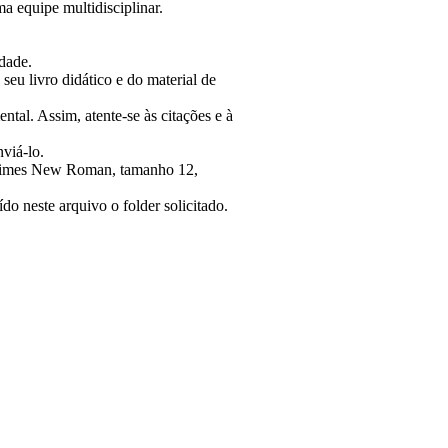
a equipe multidisciplinar.
idade.
seu livro didático e do material de
al. Assim, atente-se às citações e à
viá-lo.
u Times New Roman, tamanho 12,
o neste arquivo o folder solicitado.