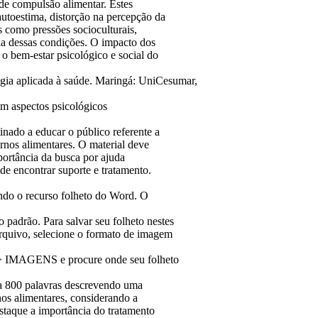
 de compulsão alimentar. Estes
 autoestima, distorção na percepção da
 como pressões socioculturais,
gia dessas condições. O impacto dos
 o bem-estar psicológico e social do
a aplicada à saúde. Maringá: UniCesumar,
om aspectos psicológicos
inado a educar o público referente a
rnos alimentares. O material deve
mportância da busca por ajuda
de encontrar suporte e tratamento.
ndo o recurso folheto do Word. O
 padrão. Para salvar seu folheto nestes
rquivo, selecione o formato de imagem
IR> IMAGENS e procure onde seu folheto
0 a 800 palavras descrevendo uma
nos alimentares, considerando a
estaque a importância do tratamento