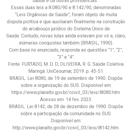
saúde e dá outras providências”.
Essas duas leis a 8.080/90 e 8.142/90, denominadas
“Leis Orgânicas de Saúde”, foram objeto de muita
disputa política e que auxiliaram finalmente na construção
do arcabouço jurídico do Sistema Único de
Saúde. Contudo, novas lutas ainda estavam por vir e, claro,
inúmeras conquistas também (BRASIL, 1990).
Com base no enunciado, responda as questões “1”, “2”,
“3” e “4”.
Fonte: FURTADO, M. D. D; OLIVEIRA, R. G. Saúde Coletiva.
Maringá: UniCesumar, 2019. p. 45-51.
BRASIL. Lei 8080, de 19 de setembro de 1990. Dispõe
sobre a organização do SUS. Disponível em:
https://www.planalto.gov.br/ccivil_03/leis/l8080.htm.
Acesso em: 14 fev. 2023.
BRASIL. Lei 8142, de 28 de dezembro de 1990. Dispõe
sobre a participação da comunidade no SUS.
Disponível em:
http://www.planalto.gov.br/ccivil_03/leis/l8142.htm.