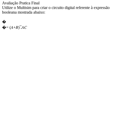
Avaliação Pratica Final
Utilize o Multisim para criar o circuito digital referente à expressão
booleana mostrada abaixo:
�
�= (𝐴+𝐵) ̅̅̅̅̅̅̅̅̅̅.𝐴𝐶