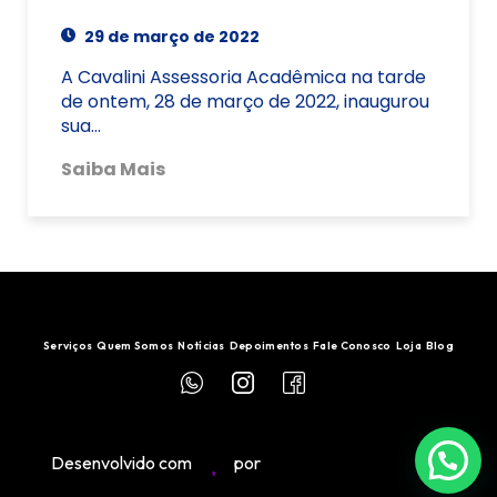
29 de março de 2022
A Cavalini Assessoria Acadêmica na tarde
de ontem, 28 de março de 2022, inaugurou
sua…
Saiba Mais
Serviços
Quem Somos
Notícias
Depoimentos
Fale Conosco
Loja
Blog
Desenvolvido com
por