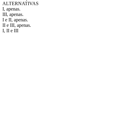
ALTERNATIVAS
I, apenas.
III, apenas.
I e II, apenas.
II e III, apenas.
I, II e III