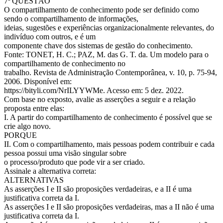
7ª QUESTÃO
O compartilhamento de conhecimento pode ser definido como
sendo o compartilhamento de informações,
ideias, sugestões e experiências organizacionalmente relevantes, do
indivíduo com outros, e é um
componente chave dos sistemas de gestão do conhecimento.
Fonte: TONET, H. C.; PAZ, M. das G. T. da. Um modelo para o
compartilhamento de conhecimento no
trabalho. Revista de Administração Contemporânea, v. 10, p. 75-94,
2006. Disponível em:
https://bityli.com/NrILYYWMe. Acesso em: 5 dez. 2022.
Com base no exposto, avalie as asserções a seguir e a relação
proposta entre elas:
I. A partir do compartilhamento de conhecimento é possível que se
crie algo novo.
PORQUE
II. Com o compartilhamento, mais pessoas podem contribuir e cada
pessoa possui uma visão singular sobre
o processo/produto que pode vir a ser criado.
Assinale a alternativa correta:
ALTERNATIVAS
As asserções I e II são proposições verdadeiras, e a II é uma
justificativa correta da I.
As asserções I e II são proposições verdadeiras, mas a II não é uma
justificativa correta da I.