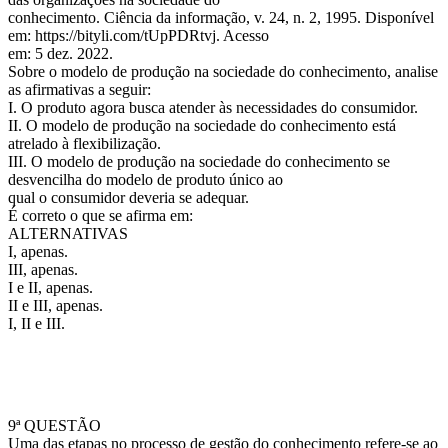
conhecimento. Ciência da informação, v. 24, n. 2, 1995. Disponível
em: https://bityli.com/tUpPDRtvj. Acesso
em: 5 dez. 2022.
Sobre o modelo de produção na sociedade do conhecimento, analise
as afirmativas a seguir:
I. O produto agora busca atender às necessidades do consumidor.
II. O modelo de produção na sociedade do conhecimento está
atrelado à flexibilização.
III. O modelo de produção na sociedade do conhecimento se
desvencilha do modelo de produto único ao
qual o consumidor deveria se adequar.
É correto o que se afirma em:
ALTERNATIVAS
I, apenas.
III, apenas.
I e II, apenas.
II e III, apenas.
I, II e III.
9ª QUESTÃO
Uma das etapas no processo de gestão do conhecimento refere-se ao