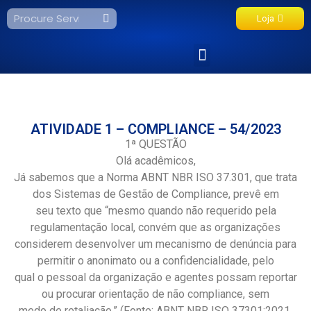
Loja
Fale Conosco
ATIVIDADE 1 – COMPLIANCE – 54/2023
1ª QUESTÃO
Olá acadêmicos,
Já sabemos que a Norma ABNT NBR ISO 37.301, que trata
dos Sistemas de Gestão de Compliance, prevê em
seu texto que “mesmo quando não requerido pela
regulamentação local, convém que as organizações
considerem desenvolver um mecanismo de denúncia para
permitir o anonimato ou a confidencialidade, pelo
qual o pessoal da organização e agentes possam reportar
ou procurar orientação de não compliance, sem
medo de retaliação.” (Fonte: ABNT NBR ISO 37301:2021,