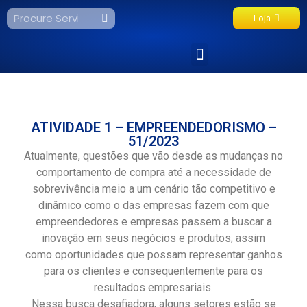
Loja
Fale Conosco
ATIVIDADE 1 – EMPREENDEDORISMO –
51/2023
Atualmente, questões que vão desde as mudanças no
comportamento de compra até a necessidade de
sobrevivência meio a um cenário tão competitivo e
dinâmico como o das empresas fazem com que
empreendedores e empresas passem a buscar a
inovação em seus negócios e produtos; assim
como oportunidades que possam representar ganhos
para os clientes e consequentemente para os
resultados empresariais.
Nessa busca desafiadora, alguns setores estão se