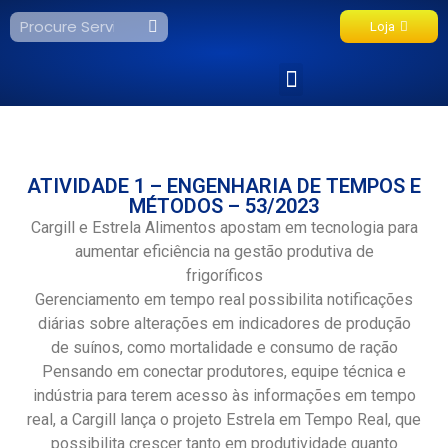
Loja
Fale Conosco
ATIVIDADE 1 – ENGENHARIA DE TEMPOS E
MÉTODOS – 53/2023
Cargill e Estrela Alimentos apostam em tecnologia para
aumentar eficiência na gestão produtiva de
frigoríficos
Gerenciamento em tempo real possibilita notificações
diárias sobre alterações em indicadores de produção
de suínos, como mortalidade e consumo de ração
Pensando em conectar produtores, equipe técnica e
indústria para terem acesso às informações em tempo
real, a Cargill lança o projeto Estrela em Tempo Real, que
possibilita crescer tanto em produtividade quanto