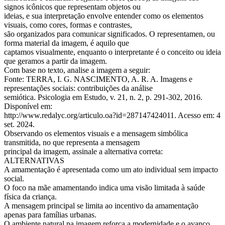
signos icônicos que representam objetos ou
ideias, e sua interpretação envolve entender como os elementos
visuais, como cores, formas e contrastes,
são organizados para comunicar significados. O representamen, ou
forma material da imagem, é aquilo que
captamos visualmente, enquanto o interpretante é o conceito ou ideia
que geramos a partir da imagem.
Com base no texto, analise a imagem a seguir:
Fonte: TERRA, I. G. NASCIMENTO, A. R. A. Imagens e
representações sociais: contribuições da análise
semiótica. Psicologia em Estudo, v. 21, n. 2, p. 291-302, 2016.
Disponível em:
http://www.redalyc.org/articulo.oa?id=287147424011. Acesso em: 4
set. 2024.
Observando os elementos visuais e a mensagem simbólica
transmitida, no que representa a mensagem
principal da imagem, assinale a alternativa correta:
ALTERNATIVAS
A amamentação é apresentada como um ato individual sem impacto
social.
O foco na mãe amamentando indica uma visão limitada à saúde
física da criança.
A mensagem principal se limita ao incentivo da amamentação
apenas para famílias urbanas.
O ambiente natural na imagem reforça a modernidade e o avanço