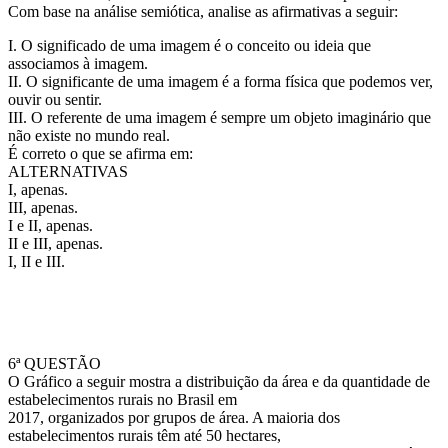
Com base na análise semiótica, analise as afirmativas a seguir:
I. O significado de uma imagem é o conceito ou ideia que
associamos à imagem.
II. O significante de uma imagem é a forma física que podemos ver,
ouvir ou sentir.
III. O referente de uma imagem é sempre um objeto imaginário que
não existe no mundo real.
É correto o que se afirma em:
ALTERNATIVAS
I, apenas.
III, apenas.
I e II, apenas.
II e III, apenas.
I, II e III.
6ª QUESTÃO
O Gráfico a seguir mostra a distribuição da área e da quantidade de
estabelecimentos rurais no Brasil em
2017, organizados por grupos de área. A maioria dos
estabelecimentos rurais têm até 50 hectares,