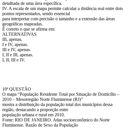
detalhada de uma área específica.
IV. A escala de um mapa permite calcular a distância real entre dois
pontos representados, sendo essencial
para interpretar com precisão o tamanho e a extensão das áreas
geográficas mapeadas.
É correto o que se afirma em:
ALTERNATIVAS
III, apenas.
I e IV, apenas.
III e IV, apenas.
I, II e III, apenas.
I, II, III e IV.
10ª QUESTÃO
O mapa “População Residente Total por Situação de Domicílio –
2010 – Mesorregião Norte Fluminense (RJ)”
mostra a distribuição da população total dos municípios dessa
região, destacando a proporção entre
população urbana e rural em 2010.
Fonte: RIO DE JANEIRO. Atlas socioeconômico do Norte
Fluminense. Razão de Sexo da População