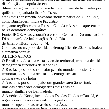
distribuição da população em
diferentes regiões do globo, medindo o número de habitantes por
quilômetro quadrado (hab./km²). As
áreas mais densamente povoadas incluem partes do sul da Ásia,
como Bangladesh, Índia e Paquistão,
enquanto regiões como a Rússia, Canadá e Austrália apresentam
baixa densidade demográfica.
Fonte: IBGE. Atlas geográfico escolar. Centro de Documentação e
Disseminação de Informações. 9. ed. Rio
de Janeiro: IBGE, 2023, p. 74.
Com base no mapa de densidade demográfica de 2020, assinale a
alternativa correta:
ALTERNATIVAS
O Brasil, devido à sua vasta extensão territorial, tem uma densidade
demográfica superior à da Indonésia.
A Rússia, apesar de ser o maior país do mundo em extensão
territorial, possui uma densidade demográfica alta,
comparável à da Índia.
A Austrália, por ser um país com grande extensão territorial, tem
uma das densidades demográficas mais altas do
mundo, similar à de Bangladesh.
A América do Norte, incluindo os Estados Unidos e Canadá, é a
região com a maior densidade demográfica do
mundo, superando as áreas do sul da Ásia.
As regiões do sudeste asiático, como Bangladesh, Índia e Paquistão,