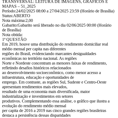
TRANSVERSAL: LEITURA DE IMAGENS, GRÁFICOS E
MAPAS – 51_2025
Período:24/02/2025 08:00 a 27/04/2025 23:59 (Horário de Brasília)
Status:ABERTO
Nota máxima:2,00
Gabarito:Gabarito será liberado no dia 02/06/2025 00:00 (Horário
de Brasília)
Nota obtida:
1ª QUESTÃO
Em 2019, houve uma distribuição do rendimento domiciliar real
médio mensal per capita nas diferentes
regiões do Brasil, evidenciando marcantes desigualdades
econômicas no território nacional. As regiões
Norte e Nordeste concentram as menores faixas de rendimento,
refletindo desafios históricos relacionados
ao desenvolvimento socioeconômico, como menor acesso a
infraestrutura, educação e oportunidades de
emprego. Em contraste, as regiões Sul, Sudeste e Centro-Oeste
apresentam rendimentos mais elevados,
resultado de uma economia mais diversificada, maior
industrialização e investimentos em setores
produtivos. Complementando essa análise, o gráfico que ilustra a
evolução do rendimento médio mensal
per capita de 2016 a 2019 nas cinco grandes regiões brasileiras
destaca a persistência dessas disparidades