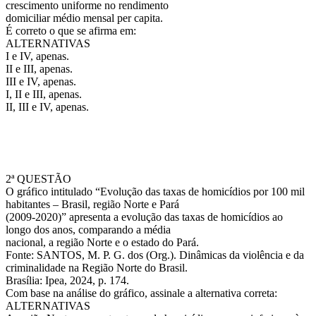
crescimento uniforme no rendimento
domiciliar médio mensal per capita.
É correto o que se afirma em:
ALTERNATIVAS
I e IV, apenas.
II e III, apenas.
III e IV, apenas.
I, II e III, apenas.
II, III e IV, apenas.
2ª QUESTÃO
O gráfico intitulado “Evolução das taxas de homicídios por 100 mil
habitantes – Brasil, região Norte e Pará
(2009-2020)” apresenta a evolução das taxas de homicídios ao
longo dos anos, comparando a média
nacional, a região Norte e o estado do Pará.
Fonte: SANTOS, M. P. G. dos (Org.). Dinâmicas da violência e da
criminalidade na Região Norte do Brasil.
Brasília: Ipea, 2024, p. 174.
Com base na análise do gráfico, assinale a alternativa correta:
ALTERNATIVAS