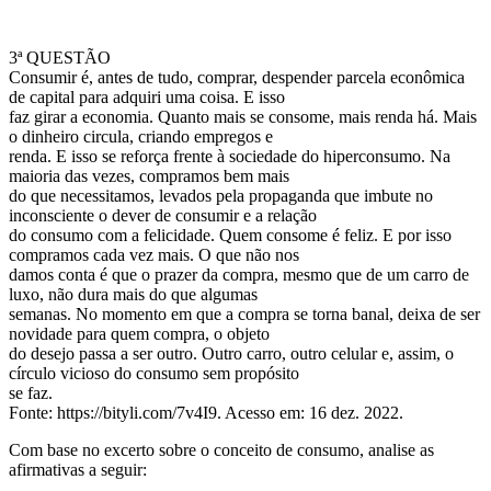
3ª QUESTÃO
Consumir é, antes de tudo, comprar, despender parcela econômica
de capital para adquiri uma coisa. E isso
faz girar a economia. Quanto mais se consome, mais renda há. Mais
o dinheiro circula, criando empregos e
renda. E isso se reforça frente à sociedade do hiperconsumo. Na
maioria das vezes, compramos bem mais
do que necessitamos, levados pela propaganda que imbute no
inconsciente o dever de consumir e a relação
do consumo com a felicidade. Quem consome é feliz. E por isso
compramos cada vez mais. O que não nos
damos conta é que o prazer da compra, mesmo que de um carro de
luxo, não dura mais do que algumas
semanas. No momento em que a compra se torna banal, deixa de ser
novidade para quem compra, o objeto
do desejo passa a ser outro. Outro carro, outro celular e, assim, o
círculo vicioso do consumo sem propósito
se faz.
Fonte: https://bityli.com/7v4I9. Acesso em: 16 dez. 2022.
Com base no excerto sobre o conceito de consumo, analise as
afirmativas a seguir: