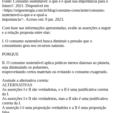
Fonte: Consumo sustentável: o que é e qual sua importância para o
futuro?. 2021. Disponível em
<https://origoenergia.com.br/blog/consumo-consciente/consumo-
sustentavel-o-que-e-e-qual-a
importancia/>. Acesso em: 9 jan. 2023.
Com base nas informações apresentadas, avalie as asserções a seguir
e a relação proposta entre elas:
I. O consumo sustentável busca diminuir a pressão que o
consumismo gera nos recursos naturais.
PORQUE
II. O consumo sustentável aplica práticas menos danosas ao planeta,
seja diminuindo os poluentes,
reaproveitando certos materiais ou evitando o consumo exagerado.
Assinale a alternativa correta:
ALTERNATIVAS
As asserções I e II são verdadeiras, e a II é uma justificativa correta
da I.
As asserções I e II são verdadeiras, mas a II não é uma justificativa
correta da I.
A asserção I é uma proposição verdadeira e a II é uma proposição
falsa.