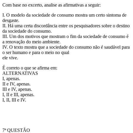
Com base no excerto, analise as afirmativas a seguir:
I. O modelo da sociedade de consumo mostra um certo sintoma de
desgaste.
II. Há uma certa discordância entre os pesquisadores sobre o destino
da sociedade do consumo.
III. Um dos motivos que mostram o fim da sociedade de consumo é
a renovação do meio ambiente.
IV. O texto mostra que a sociedade do consumo não é saudável para
o ser humano e para o meio no qual
ele vive.
É correto o que se afirma em:
ALTERNATIVAS
I, apenas.
II e IV, apenas.
III e IV, apenas.
I, II e III, apenas.
I, II, III e IV.
7ª QUESTÃO