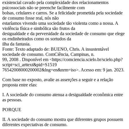
existencial cavado pela complexidade dos relacionamentos
psicossociais não se preenche facilmente com
bolsas, celulares e carros. Se a felicidade prometida pela sociedade
de consumo fosse real, nós não
estaríamos vivendo uma sociedade tão violenta como a nossa. A
violência física e simbólica são frutos da
desigualdade e da perversidade da sociedade de consumo que elege
os endinheirados como os sortudos da
ilha da fantasia.
Fonte: Texto adaptado de: BUENO, Chris. A insustentável
sociedade de consumo. ComCiência, Campinas, n.
99, 2008 . Disponível em <https://comciencia.scielo.br/scielo.php?
script=sci_arttext&pid=S1519
76542008000200002&lng=en&nrm=iso>. Acesso em: 9 jan. 2023.
Com base no exposto, avalie as asserções a seguir e a relação
proposta entre elas:
I. A sociedade do consumo atenua a desigualdade econômica entre
as pessoas.
PORQUE
II. A sociedade do consumo mostra que diferentes grupos possuem
diferentes expectativas de consumo.