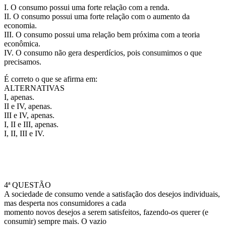
I. O consumo possui uma forte relação com a renda.
II. O consumo possui uma forte relação com o aumento da
economia.
III. O consumo possui uma relação bem próxima com a teoria
econômica.
IV. O consumo não gera desperdícios, pois consumimos o que
precisamos.
É correto o que se afirma em:
ALTERNATIVAS
I, apenas.
II e IV, apenas.
III e IV, apenas.
I, II e III, apenas.
I, II, III e IV.
4ª QUESTÃO
A sociedade de consumo vende a satisfação dos desejos individuais,
mas desperta nos consumidores a cada
momento novos desejos a serem satisfeitos, fazendo-os querer (e
consumir) sempre mais. O vazio