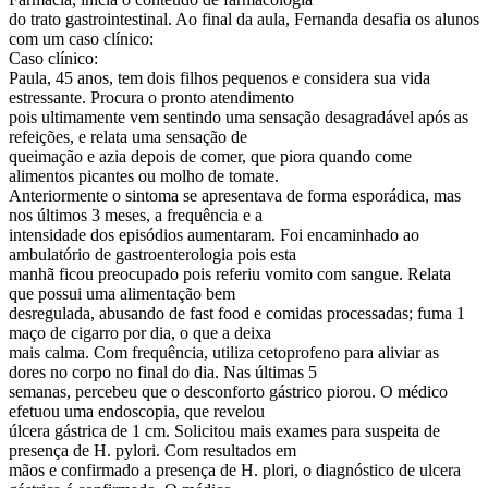
do trato gastrointestinal. Ao final da aula, Fernanda desafia os alunos
com um caso clínico:
Caso clínico:
Paula, 45 anos, tem dois filhos pequenos e considera sua vida
estressante. Procura o pronto atendimento
pois ultimamente vem sentindo uma sensação desagradável após as
refeições, e relata uma sensação de
queimação e azia depois de comer, que piora quando come
alimentos picantes ou molho de tomate.
Anteriormente o sintoma se apresentava de forma esporádica, mas
nos últimos 3 meses, a frequência e a
intensidade dos episódios aumentaram. Foi encaminhado ao
ambulatório de gastroenterologia pois esta
manhã ficou preocupado pois referiu vomito com sangue. Relata
que possui uma alimentação bem
desregulada, abusando de fast food e comidas processadas; fuma 1
maço de cigarro por dia, o que a deixa
mais calma. Com frequência, utiliza cetoprofeno para aliviar as
dores no corpo no final do dia. Nas últimas 5
semanas, percebeu que o desconforto gástrico piorou. O médico
efetuou uma endoscopia, que revelou
úlcera gástrica de 1 cm. Solicitou mais exames para suspeita de
presença de H. pylori. Com resultados em
mãos e confirmado a presença de H. plori, o diagnóstico de ulcera