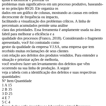
problemas mais significativos em um processo produtivo, baseando-
se no princípio 80/20. Ele organiza os
dados em um gráfico de colunas, mostrando as causas em ordem
decrescente de frequência ou impacto,
facilitando a visualização dos problemas críticos. A linha de
percentuais acumulados permite uma análise
clara das prioridades. Essa ferramenta é amplamente usada na área
fabril para melhorar a eficiência e a
qualidade dos processos (Franco, 2018). Considerando o fragmento
apresentado, você foi contratado como
gestor da qualidade da empresa VJ.SA, uma empresa que tem
recebido muitas reclamações de seus clientes
com relação aos defeitos dos produtos vendidos. Para entender a
situação e priorizar ações de melhoria,
você resolveu fazer um levantamento dos defeitos que vêm
ocorrendo na sua linha de produção. A seguir
veja a tabela com a identificação dos defeitos e suas respectivas
quantidades:
Nº Item Quantidade
1 A 15
2 B 35
3 D 25
4 E 7
5 C 4