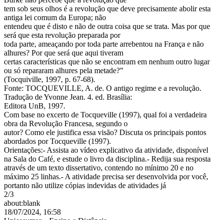
tem sob seus olhos é a revolução que deve precisamente abolir esta
antiga lei comum da Europa; não
entendeu que é disto e não de outra coisa que se trata. Mas por que
será que esta revolução preparada por
toda parte, ameaçando por toda parte arrebentou na França e não
alhures? Por que será que aqui tiveram
certas características que não se encontram em nenhum outro lugar
ou só repararam alhures pela metade?”
(Tocquiville, 1997, p. 67-68).
Fonte: TOCQUEVILLE, A. de. O antigo regime e a revolução.
Tradução de Yvonne Jean. 4. ed. Brasília:
Editora UnB, 1997.
Com base no excerto de Tocqueville (1997), qual foi a verdadeira
obra da Revolução Francesa, segundo o
autor? Como ele justifica essa visão? Discuta os principais pontos
abordados por Tocqueville (1997).
Orientações:- Assista ao vídeo explicativo da atividade, disponível
na Sala do Café, e estude o livro da disciplina.- Redija sua resposta
através de um texto dissertativo, contendo no mínimo 20 e no
máximo 25 linhas.- A atividade precisa ser desenvolvida por você,
portanto não utilize cópias indevidas de atividades já
2/3
about:blank
18/07/2024, 16:58