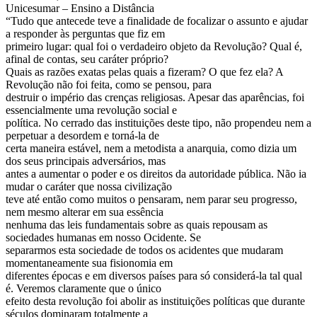
Unicesumar – Ensino a Distância
“Tudo que antecede teve a finalidade de focalizar o assunto e ajudar
a responder às perguntas que fiz em
primeiro lugar: qual foi o verdadeiro objeto da Revolução? Qual é,
afinal de contas, seu caráter próprio?
Quais as razões exatas pelas quais a fizeram? O que fez ela? A
Revolução não foi feita, como se pensou, para
destruir o império das crenças religiosas. Apesar das aparências, foi
essencialmente uma revolução social e
política. No cerrado das instituições deste tipo, não propendeu nem a
perpetuar a desordem e torná-la de
certa maneira estável, nem a metodista a anarquia, como dizia um
dos seus principais adversários, mas
antes a aumentar o poder e os direitos da autoridade pública. Não ia
mudar o caráter que nossa civilização
teve até então como muitos o pensaram, nem parar seu progresso,
nem mesmo alterar em sua essência
nenhuma das leis fundamentais sobre as quais repousam as
sociedades humanas em nosso Ocidente. Se
separarmos esta sociedade de todos os acidentes que mudaram
momentaneamente sua fisionomia em
diferentes épocas e em diversos países para só considerá-la tal qual
é. Veremos claramente que o único
efeito desta revolução foi abolir as instituições políticas que durante
séculos dominaram totalmente a