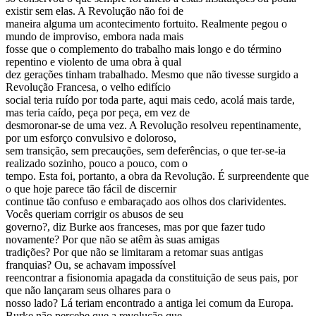
existir sem elas. A Revolução não foi de
maneira alguma um acontecimento fortuito. Realmente pegou o
mundo de improviso, embora nada mais
fosse que o complemento do trabalho mais longo e do término
repentino e violento de uma obra à qual
dez gerações tinham trabalhado. Mesmo que não tivesse surgido a
Revolução Francesa, o velho edifício
social teria ruído por toda parte, aqui mais cedo, acolá mais tarde,
mas teria caído, peça por peça, em vez de
desmoronar-se de uma vez. A Revolução resolveu repentinamente,
por um esforço convulsivo e doloroso,
sem transição, sem precauções, sem deferências, o que ter-se-ia
realizado sozinho, pouco a pouco, com o
tempo. Esta foi, portanto, a obra da Revolução. É surpreendente que
o que hoje parece tão fácil de discernir
continue tão confuso e embaraçado aos olhos dos clarividentes.
Vocês queriam corrigir os abusos de seu
governo?, diz Burke aos franceses, mas por que fazer tudo
novamente? Por que não se atêm às suas amigas
tradições? Por que não se limitaram a retomar suas antigas
franquias? Ou, se achavam impossível
reencontrar a fisionomia apagada da constituição de seus pais, por
que não lançaram seus olhares para o
nosso lado? Lá teriam encontrado a antiga lei comum da Europa.
Burke não percebe que a revolução que