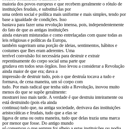
maioria dos povos europeus e que recebem geralmente o rótulo de
instituições feudais, e substituí-Ias por
uma ordem social e política mais uniforme e mais simples, tendo por
base a igualdade de condições. Isso
bastava para fazer uma revolução imensa, pois, independentemente
do fato de que as antigas instituições
ainda estavam misturadas e como entrelaçadas com quase todas as
leis religiosas e políticas da Europa,
também sugeriram uma porção de ideias, sentimentos, hábitos e
costumes que lhes eram aderentes. Uma
terrível convulsão foi necessária para destruir e extrair
repentinamente do corpo social uma parte que
grudava em todos seus órgãos. Isso levou a considerar a Revolução
ainda maior de que era; dava a
impressão de destruir tudo, pois o que destruía tocava a tudo e
formava, de cena maneira, um só corpo com
tudo. Por mais radical que tenha sido a Revolução, inovou muito
menos do que se supõe geralmente:
mostrarei isso mais tarde. A verdade é que destruiu inteiramente ou
está destruindo (pois ela ainda
continua) tudo que, na antiga sociedade, derivava das instituições
aristocráticas e feudais, tudo que a elas se
ligava de uma ou outra maneira, tudo que delas trazia uma marca
por menor que fosse. Do antigo mundo
só conservou o que sempre foi alheio a estas instituições ou podia