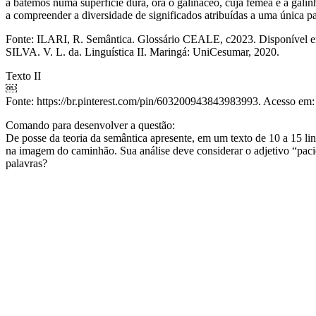
a batemos numa superfície dura, ora o galináceo, cuja fêmea é a galinh
a compreender a diversidade de significados atribuídas a uma única pa
Fonte: ILARI, R. Semântica. Glossário CEALE, c2023. Disponível em:
SILVA. V. L. da. Linguística II. Maringá: UniCesumar, 2020.
Texto II
￼
Fonte: https://br.pinterest.com/pin/603200943843983993. Acesso em: 
Comando para desenvolver a questão:
De posse da teoria da semântica apresente, em um texto de 10 a 15 lin
na imagem do caminhão. Sua análise deve considerar o adjetivo “pacie
palavras?