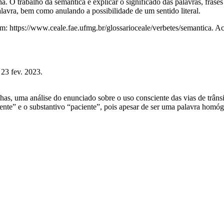
a. O trabalho da semântica é explicar o significado das palavras, frase
lavra, bem como anulando a possibilidade de um sentido literal.
 https://www.ceale.fae.ufmg.br/glossarioceale/verbetes/semantica. Ac
23 fev. 2023.
has, uma análise do enunciado sobre o uso consciente das vias de trâns
nte” e o substantivo “paciente”, pois apesar de ser uma palavra homóg