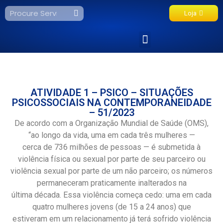
Loja
Fale Conosco
ATIVIDADE 1 – PSICO – SITUAÇÕES
PSICOSSOCIAIS NA CONTEMPORANEIDADE
– 51/2023
De acordo com a Organização Mundial de Saúde (OMS),
“ao longo da vida, uma em cada três mulheres —
cerca de 736 milhões de pessoas — é submetida à
violência física ou sexual por parte de seu parceiro ou
violência sexual por parte de um não parceiro; os números
permaneceram praticamente inalterados na
última década. Essa violência começa cedo: uma em cada
quatro mulheres jovens (de 15 a 24 anos) que
estiveram em um relacionamento já terá sofrido violência