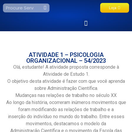
Loja
Fale Conosco
ATIVIDADE 1 – PSICOLOGIA
ORGANIZACIONAL – 54/2023
Olá, estudante! A atividade proposta corresponde à
Atividade de Estudo 1.
O objetivo desta atividade é fazer com que você aprenda
sobre Administração Científica.
Mudanças nas relações de trabalho no século XX
Ao longo da história, ocorreram inúmeros movimentos que
foram modificando as relações de trabalho e a
inserção do indivíduo no mundo do trabalho. Entre esses
movimentos, destacamos o modelo da
Administração Científica e o movimento da Escola das