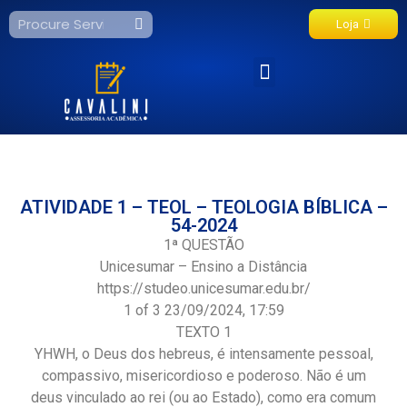
Loja
Fale Conosco
ATIVIDADE 1 – TEOL – TEOLOGIA BÍBLICA –
54-2024
1ª QUESTÃO
Unicesumar – Ensino a Distância
https://studeo.unicesumar.edu.br/
1 of 3 23/09/2024, 17:59
TEXTO 1
YHWH, o Deus dos hebreus, é intensamente pessoal,
compassivo, misericordioso e poderoso. Não é um
deus vinculado ao rei (ou ao Estado), como era comum