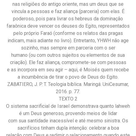
nas religiões do antigo oriente, mas um deus que se
vincula a pessoas e faz aliança (parceria) com elas. É
poderoso, pois para livrar os hebreus da dominação
faraônica deve vencer os deuses do Egito, representados
pelo próprio Faraó (conforme os relatos das pragas
indicam, mais adiante no livro). Entretanto, YHWH não age
sozinho, mas sempre em parceria com o ser
humano (ou com outros sujeitos ou elementos de sua
criação). Ele faz aliança, compromete-se com pessoas
e as incorpora em seu agir – aqui, é Moisés quem recebe
a incumbência de tirar o povo de Deus do Egito.
ZABATIERO, J. P. T. Teologia bíblica. Maringá: UniCesumar,
2016. p. 77.
TEXTO 2
O sistema sacrificial de Israel demonstrava quanto lahweh
é um Deus generoso, provendo meios de lidar
com sua santidade inacessível e até mesmo sinistra. Os
sacrifícios tinham dupla intenção: celebrar a boa
relação com Deus e redimir o relacionamento quando este