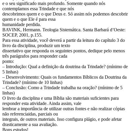
e o seu significado mais profundo. Somente quando nós
contemplamos essa Trindade e que nós
descobrimos quem e o que Deus e. Só assim nós podemos descobrir
quem e o que Ele é para essa
humanidade perdida.
BAVINK, Hermann. Teologia Sistemática. Santa Barbará d’Oeste:
SOCEP, 2001, p.155.
Para essa atividade, você deverá a partir da leitura do capítulo 3 do
livro da disciplina, produzir um texto
dissertativo que responda os seguintes pontos, dedique pelo menos
três parágrafos para responder cada
ponto:
– Introdução: Qual a definição da doutrina da Trindade? (mínimo de
5 linhas)
– Desenvolvimento: Quais os fundamentos Bíblicos da Doutrina da
Trindade? (mínimo de 10 linhas)
– Conclusão: Como a Trindade trabalha na oração? (mínimo de 5
linhas)
O livro da disciplina e uma Bíblia são materiais suficientes para
responder esta atividade. Ainda assim, vale
lembrar a importância de utilizar outras fontes e não realizar cópias
não referenciaidas, parciais ou
integrais, de outros materiais. Isso configura plágio, e pode afetar
drasticamente a sua avaliação.
Bons estudos!