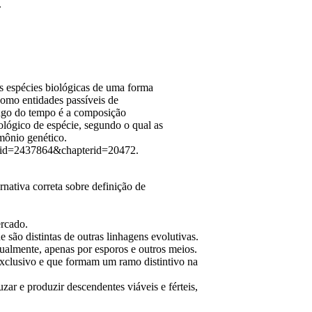
.
s espécies biológicas de uma forma
omo entidades passíveis de
ongo do tempo é a composição
ológico de espécie, segundo o qual as
mônio genético.
hp?id=2437864&chapterid=20472.
rnativa correta sobre definição de
ercado.
ão distintas de outras linhagens evolutivas.
almente, apenas por esporos e outros meios.
clusivo e que formam um ramo distintivo na
r e produzir descendentes viáveis e férteis,