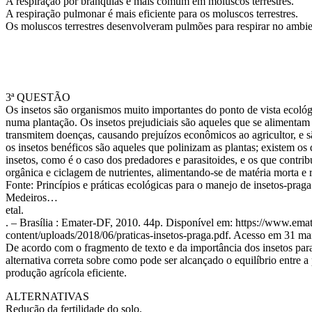
A respiração por brânquias é mais comum em moluscos terrestres.
A respiração pulmonar é mais eficiente para os moluscos terrestres.
Os moluscos terrestres desenvolveram pulmões para respirar no ambie
3ª QUESTÃO
Os insetos são organismos muito importantes do ponto de vista ecológ
numa plantação. Os insetos prejudiciais são aqueles que se alimentam 
transmitem doenças, causando prejuízos econômicos ao agricultor, e s
os insetos benéficos são aqueles que polinizam as plantas; existem os
insetos, como é o caso dos predadores e parasitoides, e os que contr
orgânica e ciclagem de nutrientes, alimentando-se de matéria morta e 
Fonte: Princípios e práticas ecológicas para o manejo de insetos-praga
Medeiros…
etal.
. – Brasília : Emater-DF, 2010. 44p. Disponível em: https://www.emat
content/uploads/2018/06/praticas-insetos-praga.pdf. Acesso em 31 ma
De acordo com o fragmento de texto e da importância dos insetos para
alternativa correta sobre como pode ser alcançado o equilíbrio entre a
produção agrícola eficiente.
ALTERNATIVAS
Redução da fertilidade do solo.