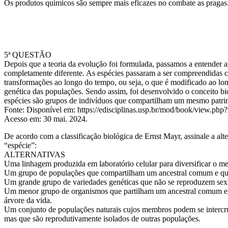
Os produtos químicos são sempre mais eficazes no combate as pragas
5ª QUESTÃO
Depois que a teoria da evolução foi formulada, passamos a entender a
completamente diferente. As espécies passaram a ser compreendidas c
transformações ao longo do tempo, ou seja, o que é modificado ao l
genética das populações. Sendo assim, foi desenvolvido o conceito bi
espécies são grupos de indivíduos que compartilham um mesmo patri
Fonte: Disponível em: https://edisciplinas.usp.br/mod/book/view.p
Acesso em: 30 mai. 2024.
De acordo com a classificação biológica de Ernst Mayr, assinale a alte
“espécie”:
ALTERNATIVAS
Uma linhagem produzida em laboratório celular para diversificar o m
Um grupo de populações que compartilham um ancestral comum e que s
Um grande grupo de variedades genéticas que não se reproduzem sexu
Um menor grupo de organismos que partilham um ancestral comum ex
árvore da vida.
Um conjunto de populações naturais cujos membros podem se intercruza
mas que são reprodutivamente isolados de outras populações.