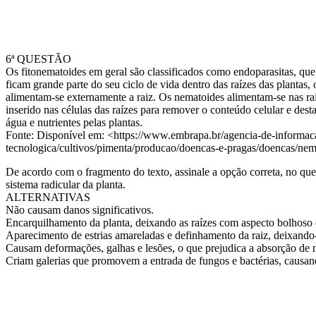
6ª QUESTÃO
Os fitonematoides em geral são classificados como endoparasitas, que
ficam grande parte do seu ciclo de vida dentro das raízes das plantas,
alimentam-se externamente a raiz. Os nematoides alimentam-se nas raí
inserido nas células das raízes para remover o conteúdo celular e de
água e nutrientes pelas plantas.
Fonte: Disponível em: <https://www.embrapa.br/agencia-de-informac
tecnologica/cultivos/pimenta/producao/doencas-e-pragas/doencas/ne
De acordo com o fragmento do texto, assinale a opção correta, no que
sistema radicular da planta.
ALTERNATIVAS
Não causam danos significativos.
Encarquilhamento da planta, deixando as raízes com aspecto bolhoso
Aparecimento de estrias amareladas e definhamento da raiz, deixando
Causam deformações, galhas e lesões, o que prejudica a absorção de 
Criam galerias que promovem a entrada de fungos e bactérias, causan