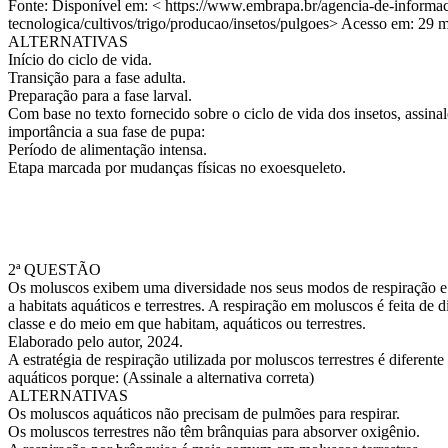
Fonte: Disponível em: < https://www.embrapa.br/agencia-de-informa
tecnologica/cultivos/trigo/producao/insetos/pulgoes> Acesso em: 29 m
ALTERNATIVAS
Início do ciclo de vida.
Transição para a fase adulta.
Preparação para a fase larval.
Com base no texto fornecido sobre o ciclo de vida dos insetos, assinale
importância a sua fase de pupa:
Período de alimentação intensa.
Etapa marcada por mudanças físicas no exoesqueleto.
2ª QUESTÃO
Os moluscos exibem uma diversidade nos seus modos de respiração e
a habitats aquáticos e terrestres. A respiração em moluscos é feita de
classe e do meio em que habitam, aquáticos ou terrestres.
Elaborado pelo autor, 2024.
A estratégia de respiração utilizada por moluscos terrestres é diferent
aquáticos porque: (Assinale a alternativa correta)
ALTERNATIVAS
Os moluscos aquáticos não precisam de pulmões para respirar.
Os moluscos terrestres não têm brânquias para absorver oxigênio.