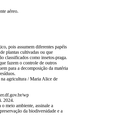
nte aéreo.
ico, pois assumem diferentes papéis
de plantas cultivadas ou que
ão classificados como insetos-praga.
 que fazem o controle de outros
ibuem para a decomposição da matéria
resíduos.
 na agricultura / Maria Alice de
er.df.gov.br/wp
i. 2024.
 o meio ambiente, assinale a
 preservação da biodiversidade e a