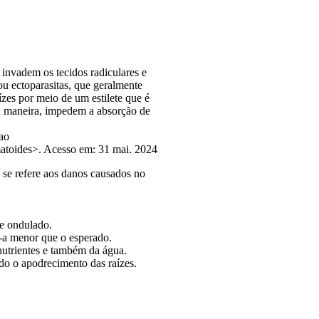
 invadem os tecidos radiculares e
 ou ectoparasitas, que geralmente
zes por meio de um estilete que é
sta maneira, impedem a absorção de
ao
matoides>. Acesso em: 31 mai. 2024
 se refere aos danos causados no
 e ondulado.
-a menor que o esperado.
nutrientes e também da água.
do o apodrecimento das raízes.