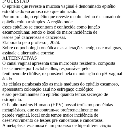
3ª QUESTÃO
O epitélio que reveste a mucosa vaginal é denominado epitélio
estratificado escamoso não queratinizado.
Por outro lado, o epitélio que reveste o colo uterino é chamado de
epitélio colunar simples. A região onde
esses epitélios se encontram é conhecida como junção
escamocolunar, sendo o local de maior incidência de
lesões pré-cancerosas e cancerosas.
Elaborado pelo professor, 2024.
Sobre colpocitologia oncótica e as alterações benignas e malignas,
assinale a alternativa correta:
ALTERNATIVAS
O canal vaginal apresenta uma microbiota residente, composta
basicamente por Lactobacillus, responsável pelo
fenômeno de citólise, responsável pela manutenção do pH vaginal
ácido.
As células parabasais são as mais maduras do epitélio escamoso,
apresentam coloração azul no esfregaço citológico
e são predominantes no epitélio quando temos secreção de
estrogênio.
O Papilomavirus Humano (HPV) possui trofismo por células
metaplásicas, que encontram-se preferencialmente na
parede vaginal, local onde temos maior incidência de
desenvolvimento de lesões pré-cancerosas e cancerosas.
A metaplasia escamosa é um processo de hiperdiferenciação