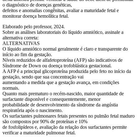
o diagnóstico de doenças genéticas,
defeitos e anomalias congênitas, avaliar a maturidade fetal e
monitorar doença hemolítica fetal.
Elaborado pelo professor, 2024.
Sobre as análises laboratoriais do líquido amniótico, assinale a
alternativa correta:
ALTERNATIVAS
O líquido amniótico normal geralmente é claro e transparente do
início ao fim da gestação.
Níveis reduzidos de alfafetoproteína (AFP) são indicativos de
Síndrome de Down ou doença trofoblástica gestacional.
A AFP é a principal glicoproteína produzida pelo feto no início da
gestação, sendo que sua concentração vai
aumentando a medida que a gestação avança, em condições
normais.
Quanto mais prematuro o recém-nascido, maior quantidade de
surfactante disponível e consequentemente, menor
probabilidade de desenvolvimento da síndrome da angústia
respiratória após o nascimento.
Os surfactantes pulmonares fetais presentes no pulmão fetal maduro
são compostos por 90% de proteínas e 10%
de fosfolipídeos e, avaliação da relação dos surfactantes permite
verificar a maturidade pulmonar fetal.