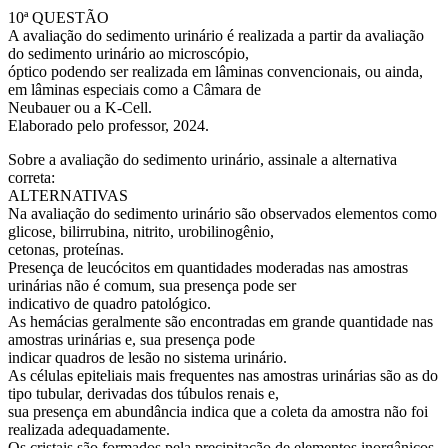
10ª QUESTÃO
A avaliação do sedimento urinário é realizada a partir da avaliação
do sedimento urinário ao microscópio,
óptico podendo ser realizada em lâminas convencionais, ou ainda,
em lâminas especiais como a Câmara de
Neubauer ou a K-Cell.
Elaborado pelo professor, 2024.
Sobre a avaliação do sedimento urinário, assinale a alternativa
correta:
ALTERNATIVAS
Na avaliação do sedimento urinário são observados elementos como
glicose, bilirrubina, nitrito, urobilinogênio,
cetonas, proteínas.
Presença de leucócitos em quantidades moderadas nas amostras
urinárias não é comum, sua presença pode ser
indicativo de quadro patológico.
As hemácias geralmente são encontradas em grande quantidade nas
amostras urinárias e, sua presença pode
indicar quadros de lesão no sistema urinário.
As células epiteliais mais frequentes nas amostras urinárias são as do
tipo tubular, derivadas dos túbulos renais e,
sua presença em abundância indica que a coleta da amostra não foi
realizada adequadamente.
Os cristais são formados pela precipitação de elementos inorgânicos