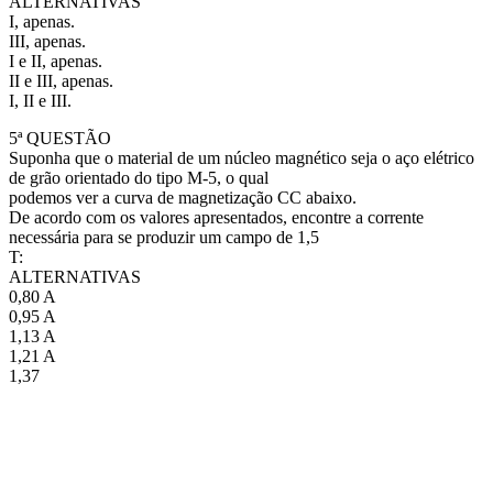
ALTERNATIVAS
I, apenas.
III, apenas.
I e II, apenas.
II e III, apenas.
I, II e III.
5ª QUESTÃO
Suponha que o material de um núcleo magnético seja o aço elétrico
de grão orientado do tipo M-5, o qual
podemos ver a curva de magnetização CC abaixo.
De acordo com os valores apresentados, encontre a corrente
necessária para se produzir um campo de 1,5
T:
ALTERNATIVAS
0,80 A
0,95 A
1,13 A
1,21 A
1,37