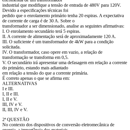
industrial que modifique a tensão de entrada de 480V para 120V.
Devido a especificações técnicas foi
pedido que o enrolamento primário tenha 20 espiras. A expectativa
de corrente de carga é de 30 A. Sobre o
transformador a ser dimensionado, analise as seguintes afirmativas:
I. O enrolamento secundário terá 5 espiras.
II. A corrente de alimentação será de aproximadamente 120 A.
III. O suficiente é um transformador de 4kW para a condição
solicitada.
IV. O transformador, caso opere em vazio, a relação de
transformação se transforma em 0,5.
V. O secundário irá apresentar uma defasagem em relação a corrente
do primário, estando mais adiantado
em relação a tensão do que a corrente primária.
É correto apenas o que se afirma em:
ALTERNATIVAS
I e III.
I, II e III.
I, II e V.
III, IV e V.
II, III, IV e V.
2ª QUESTÃO
No contexto dos dispositivos de conversão eletromecânica de
energia, a importância dos materiais