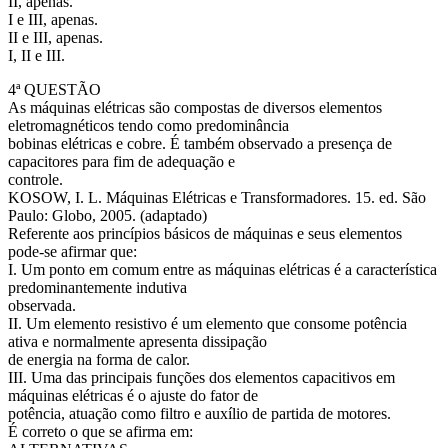
II, apenas.
I e III, apenas.
II e III, apenas.
I, II e III.
4ª QUESTÃO
As máquinas elétricas são compostas de diversos elementos
eletromagnéticos tendo como predominância
bobinas elétricas e cobre. É também observado a presença de
capacitores para fim de adequação e
controle.
KOSOW, I. L. Máquinas Elétricas e Transformadores. 15. ed. São
Paulo: Globo, 2005. (adaptado)
Referente aos princípios básicos de máquinas e seus elementos
pode-se afirmar que:
I. Um ponto em comum entre as máquinas elétricas é a característica
predominantemente indutiva
observada.
II. Um elemento resistivo é um elemento que consome potência
ativa e normalmente apresenta dissipação
de energia na forma de calor.
III. Uma das principais funções dos elementos capacitivos em
máquinas elétricas é o ajuste do fator de
potência, atuação como filtro e auxílio de partida de motores.
É correto o que se afirma em: