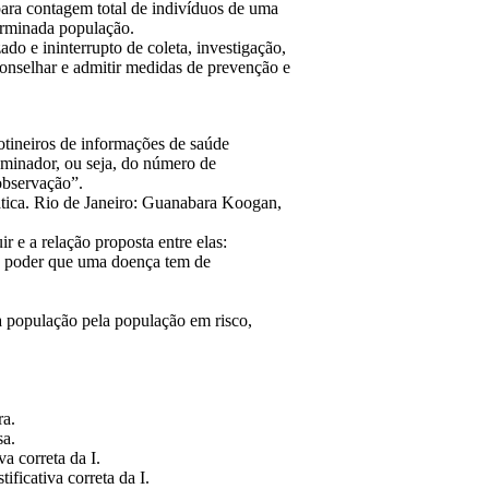
ara contagem total de indivíduos de uma
terminada população.
do e ininterrupto de coleta, investigação,
onselhar e admitir medidas de prevenção e
rotineiros de informações de saúde
ominador, ou seja, do número de
observação”.
ca. Rio de Janeiro: Guanabara Koogan,
r e a relação proposta entre elas:
 o poder que uma doença tem de
ma população pela população em risco,
ra.
sa.
va correta da I.
ificativa correta da I.