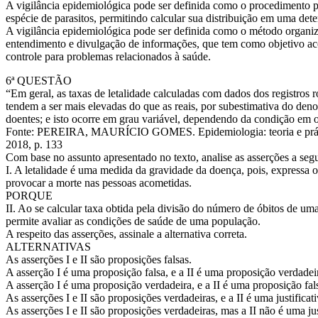
A vigilância epidemiológica pode ser definida como o procedimento p
espécie de parasitos, permitindo calcular sua distribuição em uma de
A vigilância epidemiológica pode ser definida como o método organiza
entendimento e divulgação de informações, que tem como objetivo ac
controle para problemas relacionados à saúde.
6ª QUESTÃO
“Em geral, as taxas de letalidade calculadas com dados dos registros 
tendem a ser mais elevadas do que as reais, por subestimativa do den
doentes; e isto ocorre em grau variável, dependendo da condição em 
Fonte: PEREIRA, MAURÍCIO GOMES. Epidemiologia: teoria e práti
2018, p. 133
Com base no assunto apresentado no texto, analise as asserções a segui
I. A letalidade é uma medida da gravidade da doença, pois, expressa
provocar a morte nas pessoas acometidas.
PORQUE
II. Ao se calcular taxa obtida pela divisão do número de óbitos de u
permite avaliar as condições de saúde de uma população.
A respeito das asserções, assinale a alternativa correta.
ALTERNATIVAS
As asserções I e II são proposições falsas.
A asserção I é uma proposição falsa, e a II é uma proposição verdadei
A asserção I é uma proposição verdadeira, e a II é uma proposição fal
As asserções I e II são proposições verdadeiras, e a II é uma justificati
As asserções I e II são proposições verdadeiras, mas a II não é uma just