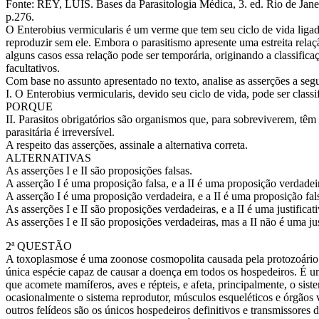
Fonte: REY, LUÍS. Bases da Parasitologia Médica, 3. ed. Rio de Jan
p.276.
O Enterobius vermicularis é um verme que tem seu ciclo de vida lig
reproduzir sem ele. Embora o parasitismo apresente uma estreita relaç
alguns casos essa relação pode ser temporária, originando a classifica
facultativos.
Com base no assunto apresentado no texto, analise as asserções a segui
I. O Enterobius vermicularis, devido seu ciclo de vida, pode ser class
PORQUE
II. Parasitos obrigatórios são organismos que, para sobreviverem, têm d
parasitária é irreversível.
A respeito das asserções, assinale a alternativa correta.
ALTERNATIVAS
As asserções I e II são proposições falsas.
A asserção I é uma proposição falsa, e a II é uma proposição verdadei
A asserção I é uma proposição verdadeira, e a II é uma proposição fal
As asserções I e II são proposições verdadeiras, e a II é uma justificati
As asserções I e II são proposições verdadeiras, mas a II não é uma just
2ª QUESTÃO
A toxoplasmose é uma zoonose cosmopolita causada pela protozoário
única espécie capaz de causar a doença em todos os hospedeiros. É um 
que acomete mamíferos, aves e répteis, e afeta, principalmente, o sist
ocasionalmente o sistema reprodutor, músculos esqueléticos e órgãos 
outros felídeos são os únicos hospedeiros definitivos e transmissores