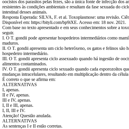
oocistos dos parasitos pelas fezes, são a única fonte de infecção dos 
resistentes às condições ambientais e resultam da fase sexuada do ciclo
intestinal desses animais.
Resposta Esperada: SILVA, F. et al. Toxoplasmose: uma revisão. Ciênc
Disponível em: https://bityli.com/bp9iXE. Acesso em: 18 nov. 2021.
Com base no texto apresentado e em seus conhecimentos sobre a toxo
seguir.
I. O T. gondii pode apresentar hospedeiros intermediários como mamí
maduros.
II. O T. gondii apresenta um ciclo heteróxeno, os gatos e felinos são
hospedeiro intermediário.
III. O T. gondii apresenta ciclo assexuado quando há ingestão de oo
alimentos contaminados.
IV. O T. gondii apresenta ciclo sexuado quando cada esporozoítos que
mudanças intracelulares, resultando em multiplicação dentro da célula 
É correto o que se afirma em:
ALTERNATIVAS
I, apenas.
II e IV, apenas.
III e IV, apenas.
I, II e III, apenas.
I, II, III e IV.
Atenção! Questão anulada.
ALTERNATIVAS
As sentenças I e II estão corretas.