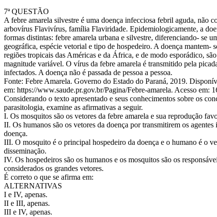
7ª QUESTÃO
A febre amarela silvestre é uma doença infecciosa febril aguda, não 
arbovírus Flavivírus, família Flaviridade. Epidemiologicamente, a do
formas distintas: febre amarela urbana e silvestre, diferenciando- se 
geográfica, espécie vetorial e tipo de hospedeiro. A doença mantem- 
regiões tropicais das Américas e da África, e de modo esporádico, são
magnitude variável. O vírus da febre amarela é transmitido pela pica
infectados. A doença não é passada de pessoa a pessoa.
Fonte: Febre Amarela. Governo do Estado do Paraná, 2019. Disponív
em: https://www.saude.pr.gov.br/Pagina/Febre-amarela. Acesso em: 1
Considerando o texto apresentado e seus conhecimentos sobre os conc
parasitologia, examine as afirmativas a seguir.
I. Os mosquitos são os vetores da febre amarela e sua reprodução favo
II. Os humanos são os vetores da doença por transmitirem os agentes 
doença.
III. O mosquito é o principal hospedeiro da doença e o humano é o v
disseminação.
IV. Os hospedeiros são os humanos e os mosquitos são os responsáve
considerados os grandes vetores.
É correto o que se afirma em:
ALTERNATIVAS
I e IV, apenas.
II e III, apenas.
III e IV, apenas.