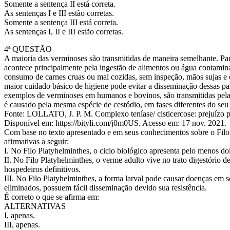
Somente a sentença II está correta.
As sentenças I e III estão corretas.
Somente a sentença III está correta.
As sentenças I, II e III estão corretas.
4ª QUESTÃO
A maioria das verminoses são transmitidas de maneira semelhante. Pa
acontece principalmente pela ingestão de alimentos ou água contamin
consumo de carnes cruas ou mal cozidas, sem inspeção, mãos sujas e 
maior cuidado básico de higiene pode evitar a disseminação dessas para
exemplos de verminoses em humanos e bovinos, são transmitidas pela 
é causado pela mesma espécie de cestódio, em fases diferentes do seu 
Fonte: LOLLATO, J. P. M. Complexo teníase/ cisticercose: prejuízo 
Disponível em: https://bityli.com/j0m0US. Acesso em: 17 nov. 2021.
Com base no texto apresentado e em seus conhecimentos sobre o Filo 
afirmativas a seguir:
I. No Filo Platyhelminthes, o ciclo biológico apresenta pelo menos do
II. No Filo Platyhelminthes, o verme adulto vive no trato digestório d
hospedeiros definitivos.
III. No Filo Platyhelminthes, a forma larval pode causar doenças em 
eliminados, possuem fácil disseminação devido sua resistência.
É correto o que se afirma em:
ALTERNATIVAS
I, apenas.
III, apenas.