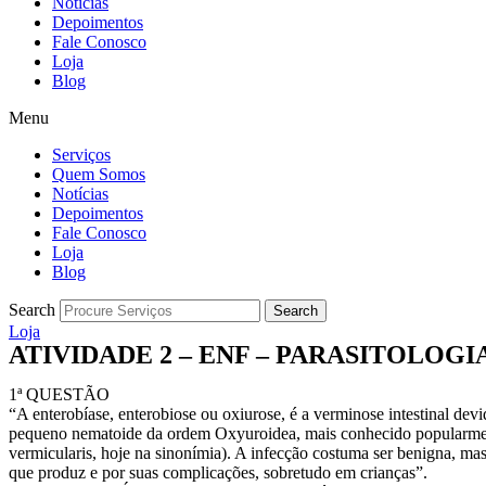
Notícias
Depoimentos
Fale Conosco
Loja
Blog
Menu
Serviços
Quem Somos
Notícias
Depoimentos
Fale Conosco
Loja
Blog
Search
Search
Loja
ATIVIDADE 2 – ENF – PARASITOLOGIA 
1ª QUESTÃO
“A enterobíase, enterobiose ou oxiurose, é a verminose intestinal devi
pequeno nematoide da ordem Oxyuroidea, mais conhecido popularme
vermicularis, hoje na sinonímia). A infecção costuma ser benigna, ma
que produz e por suas complicações, sobretudo em crianças”.