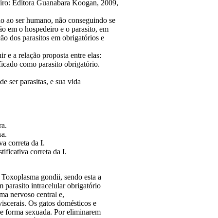
eiro: Editora Guanabara Koogan, 2009,
ado ao ser humano, não conseguindo se
ão em o hospedeiro e o parasito, em
ção dos parasitos em obrigatórios e
r e a relação proposta entre elas:
ificado como parasito obrigatório.
e ser parasitas, e sua vida
ra.
sa.
va correta da I.
ificativa correta da I.
 Toxoplasma gondii, sendo esta a
parasito intracelular obrigatório
ema nervoso central e,
viscerais. Os gatos domésticos e
 de forma sexuada. Por eliminarem