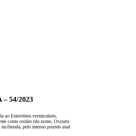
– 54/2023
da ao Enterobius vermicularis,
nte como oxiúro (do nome, Oxyuris
s incômoda, pelo intenso prurido anal