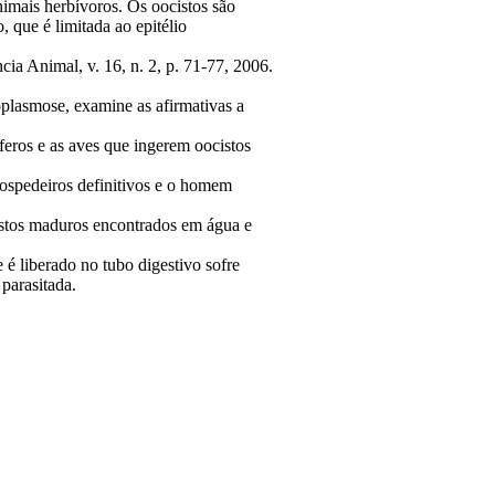
animais herbívoros. Os oocistos são
, que é limitada ao epitélio
ia Animal, v. 16, n. 2, p. 71-77, 2006.
plasmose, examine as afirmativas a
feros e as aves que ingerem oocistos
 hospedeiros definitivos e o homem
cistos maduros encontrados em água e
 é liberado no tubo digestivo sofre
parasitada.