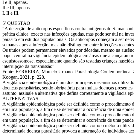
I e II, apenas.
II e III, apenas.
I, II e III.
5ª QUESTÃO
“A detecção de anticorpos específicos contra antígenos de S. mansoni 
prática clínica, exceto nas infecções agudas, mas pode ser útil na inv
parasito em estudos populacionais. Os anticorpos começam a ser detect
semanas após a infecção, mas não distinguem entre infecções recentes 
Os títulos podem permanecer elevados por décadas, mesmo na ausênci
papel central na vigilância epidemiológica em áreas que alcançaram r
esquistossomose, especialmente quando são testadas crianças nascidas
interrupção da transmissão”.
Fonte: FERREIRA, Marcelo Urbano. Parasitologia Contemporânea. 2
Koogan, 2021, p. 228.
A vigilância epidemiológica é um dos principais mecanismos utilizado
doenças parasitárias, sendo obrigatória para muitas doenças presentes
assunto, assinale a alternativa que defina corretamente a vigilância ep
ALTERNATIVAS
A vigilância epidemiológica pode ser definida como o procedimento d
em uma população, a fim de se determinar a ocorrência de uma epide
A vigilância epidemiológica pode ser definida como o procedimento d
em uma população, a fim de se determinar a ocorrência de uma pande
A vigilância epidemiológica pode ser definida como o método utilizad
determinada doença parasitária provoca a internação de indivíduos ac