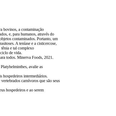
ra bovinos, a contaminação
ados, e, para humanos, através do
objetos contaminados. Portanto, um
sitoses. A teníase e a cisticercose,
tênia e tal complexo
ciclo de vida.
para todos. Minerva Foods, 2021.
Platyhelminthes, avalie as
is hospedeiros intermediários.
e vertebrados carnívoros que são seus
seus hospedeiros e ao serem