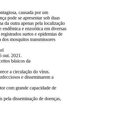
contagiosa, causada por um
ença pode se apresentar sob duas
uma da outra apenas pela localização
se endêmica e enzoótica em diversas
 registrados surtos e epidemias de
da dos mosquitos transmissores
el
6 out. 2021.
eitos básicos da
rece a circulação do vírus.
infecciosos e disseminarem a
etor com grande capacidade de
is pela disseminação de doenças,