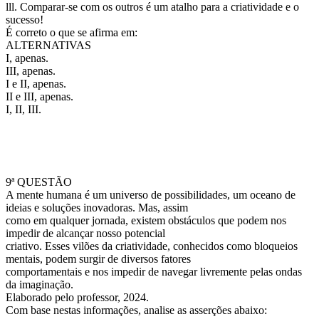
lll. Comparar-se com os outros é um atalho para a criatividade e o
sucesso!
É correto o que se afirma em:
ALTERNATIVAS
I, apenas.
III, apenas.
I e II, apenas.
II e III, apenas.
I, II, III.
9ª QUESTÃO
A mente humana é um universo de possibilidades, um oceano de
ideias e soluções inovadoras. Mas, assim
como em qualquer jornada, existem obstáculos que podem nos
impedir de alcançar nosso potencial
criativo. Esses vilões da criatividade, conhecidos como bloqueios
mentais, podem surgir de diversos fatores
comportamentais e nos impedir de navegar livremente pelas ondas
da imaginação.
Elaborado pelo professor, 2024.
Com base nestas informações, analise as asserções abaixo: