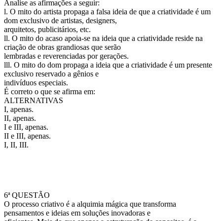
Analise as afirmações a seguir:
l. O mito do artista propaga a falsa ideia de que a criatividade é um
dom exclusivo de artistas, designers,
arquitetos, publicitários, etc.
ll. O mito do acaso apoia-se na ideia que a criatividade reside na
criação de obras grandiosas que serão
lembradas e reverenciadas por gerações.
lll. O mito do dom propaga a ideia que a criatividade é um presente
exclusivo reservado a gênios e
indivíduos especiais.
É correto o que se afirma em:
ALTERNATIVAS
I, apenas.
II, apenas.
I e III, apenas.
II e III, apenas.
I, II, III.
6ª QUESTÃO
O processo criativo é a alquimia mágica que transforma
pensamentos e ideias em soluções inovadoras e