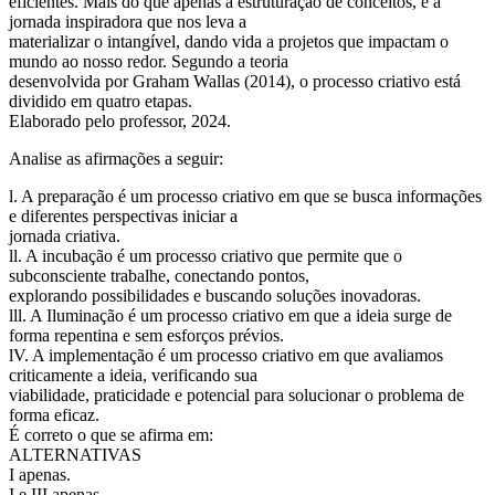
eficientes. Mais do que apenas a estruturação de conceitos, é a
jornada inspiradora que nos leva a
materializar o intangível, dando vida a projetos que impactam o
mundo ao nosso redor. Segundo a teoria
desenvolvida por Graham Wallas (2014), o processo criativo está
dividido em quatro etapas.
Elaborado pelo professor, 2024.
Analise as afirmações a seguir:
l. A preparação é um processo criativo em que se busca informações
e diferentes perspectivas iniciar a
jornada criativa.
ll. A incubação é um processo criativo que permite que o
subconsciente trabalhe, conectando pontos,
explorando possibilidades e buscando soluções inovadoras.
lll. A Iluminação é um processo criativo em que a ideia surge de
forma repentina e sem esforços prévios.
lV. A implementação é um processo criativo em que avaliamos
criticamente a ideia, verificando sua
viabilidade, praticidade e potencial para solucionar o problema de
forma eficaz.
É correto o que se afirma em:
ALTERNATIVAS
I apenas.
I e III apenas.