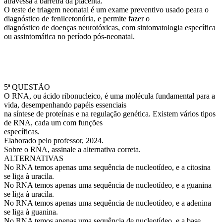
atravessa a barreira da placenta.
O teste de triagem neonatal é um exame preventivo usado peara o
diagnóstico de fenilcetonúria, e permite fazer o
diagnóstico de doenças neurotóxicas, com sintomatologia específica
ou assintomática no período pós-neonatal.
5ª QUESTÃO
O RNA, ou ácido ribonucleico, é uma molécula fundamental para a
vida, desempenhando papéis essenciais
na síntese de proteínas e na regulação genética. Existem vários tipos
de RNA, cada um com funções
específicas.
Elaborado pelo professor, 2024.
Sobre o RNA, assinale a alternativa correta.
ALTERNATIVAS
No RNA temos apenas uma sequência de nucleotídeo, e a citosina
se liga à uracila.
No RNA temos apenas uma sequência de nucleotídeo, e a guanina
se liga à uracila.
No RNA temos apenas uma sequência de nucleotídeo, e a adenina
se liga à guanina.
No RNA temos apenas uma sequência de nucleotídeo, e a base