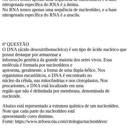
nitrogenada específica do RNA é a timina.
No RNA temos apenas uma sequência de nucleotídeo, e a base
nitrogenada específica do RNA é a uracila.
6ª QUESTÃO
O DNA (ácido desoxirribonucleico) é um tipo de ácido nucleico que
possui destaque por armazenar a
informação genética da grande maioria dos seres vivos. Essa
molécula é formada por nucleotídeos e
apresenta, geralmente, a forma de uma dupla-hélice. Nos
organismos eucarióticos, o DNA é encontrado no
núcleo da célula, nas mitocôndrias e nos cloroplastos. Nos
procariontes, o DNA está localizado em uma
região que não é delimitada por membrana, denominada de
nucleoide.
Abaixo está representado a estrutura química de um nucleotídeo.
Note que cada parte do nucleotídeo está
apresentando cores distintas.
Fonte: https://www.infoescola.com/citologia/nucleotideos/