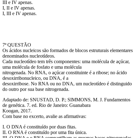
III e IV apenas.
I, II e IV apenas.
I, III e IV apenas.
7ª QUESTÃO
Os ácidos nucleicos são formados de blocos estruturais elementares
denominados nucleotídeos.
Cada nucleotídeo tem três componentes: uma molécula de açúcar,
uma molécula de fosfato e uma molécula
nitrogenada. No RNA, o açúcar constituinte é a ribose; no ácido
desoxirribonucleico, ou DNA, é a
desoxirribose. No RNA ou no DNA, um nucleotídeo é distinguido
do outro por sua base nitrogenada.
Adaptado de: SNUSTAD, D. P.; SIMMONS, M. J. Fundamentos
de genética. 7. ed. Rio de Janeiro: Guanabara
Koogan, 2017.
Com base no excerto, avalie as afirmativas:
I. O DNA é constituído por duas fitas.
II. O RNA é constituído por uma fita única.
III. O DNA e o RNA compartilham as mesmas bases nitrogenadas.