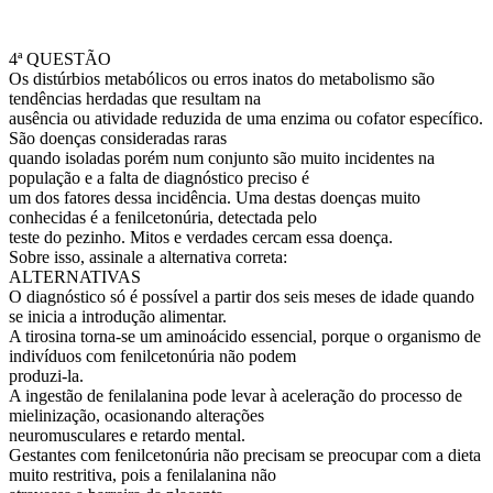
4ª QUESTÃO
Os distúrbios metabólicos ou erros inatos do metabolismo são
tendências herdadas que resultam na
ausência ou atividade reduzida de uma enzima ou cofator específico.
São doenças consideradas raras
quando isoladas porém num conjunto são muito incidentes na
população e a falta de diagnóstico preciso é
um dos fatores dessa incidência. Uma destas doenças muito
conhecidas é a fenilcetonúria, detectada pelo
teste do pezinho. Mitos e verdades cercam essa doença.
Sobre isso, assinale a alternativa correta:
ALTERNATIVAS
O diagnóstico só é possível a partir dos seis meses de idade quando
se inicia a introdução alimentar.
A tirosina torna-se um aminoácido essencial, porque o organismo de
indivíduos com fenilcetonúria não podem
produzi-la.
A ingestão de fenilalanina pode levar à aceleração do processo de
mielinização, ocasionando alterações
neuromusculares e retardo mental.
Gestantes com fenilcetonúria não precisam se preocupar com a dieta
muito restritiva, pois a fenilalanina não