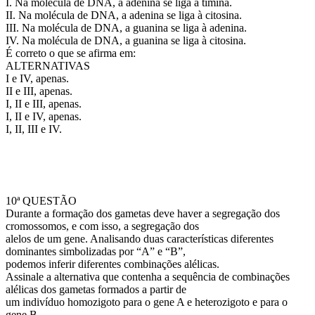
I. Na molécula de DNA, a adenina se liga à timina.
II. Na molécula de DNA, a adenina se liga à citosina.
III. Na molécula de DNA, a guanina se liga à adenina.
IV. Na molécula de DNA, a guanina se liga à citosina.
É correto o que se afirma em:
ALTERNATIVAS
I e IV, apenas.
II e III, apenas.
I, II e III, apenas.
I, II e IV, apenas.
I, II, III e IV.
10ª QUESTÃO
Durante a formação dos gametas deve haver a segregação dos
cromossomos, e com isso, a segregação dos
alelos de um gene. Analisando duas características diferentes
dominantes simbolizadas por “A” e “B”,
podemos inferir diferentes combinações alélicas.
Assinale a alternativa que contenha a sequência de combinações
alélicas dos gametas formados a partir de
um indivíduo homozigoto para o gene A e heterozigoto e para o
gene B.