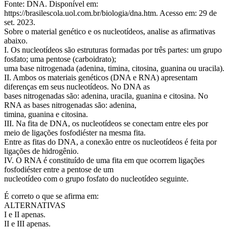
Fonte: DNA. Disponível em:
https://brasilescola.uol.com.br/biologia/dna.htm. Acesso em: 29 de
set. 2023.
Sobre o material genético e os nucleotídeos, analise as afirmativas
abaixo.
I. Os nucleotídeos são estruturas formadas por três partes: um grupo
fosfato; uma pentose (carboidrato);
uma base nitrogenada (adenina, timina, citosina, guanina ou uracila).
II. Ambos os materiais genéticos (DNA e RNA) apresentam
diferenças em seus nucleotídeos. No DNA as
bases nitrogenadas são: adenina, uracila, guanina e citosina. No
RNA as bases nitrogenadas são: adenina,
timina, guanina e citosina.
III. Na fita de DNA, os nucleotídeos se conectam entre eles por
meio de ligações fosfodiéster na mesma fita.
Entre as fitas do DNA, a conexão entre os nucleotídeos é feita por
ligações de hidrogênio.
IV. O RNA é constituído de uma fita em que ocorrem ligações
fosfodiéster entre a pentose de um
nucleotídeo com o grupo fosfato do nucleotídeo seguinte.
É correto o que se afirma em:
ALTERNATIVAS
I e II apenas.
II e III apenas.