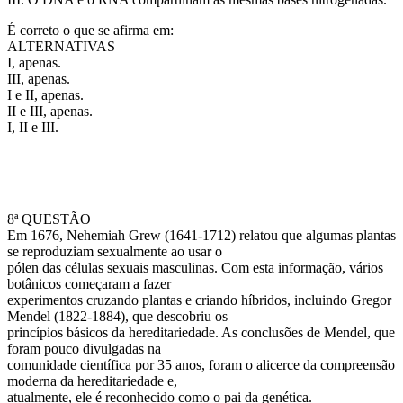
É correto o que se afirma em:
ALTERNATIVAS
I, apenas.
III, apenas.
I e II, apenas.
II e III, apenas.
I, II e III.
8ª QUESTÃO
Em 1676, Nehemiah Grew (1641-1712) relatou que algumas plantas
se reproduziam sexualmente ao usar o
pólen das células sexuais masculinas. Com esta informação, vários
botânicos começaram a fazer
experimentos cruzando plantas e criando híbridos, incluindo Gregor
Mendel (1822-1884), que descobriu os
princípios básicos da hereditariedade. As conclusões de Mendel, que
foram pouco divulgadas na
comunidade científica por 35 anos, foram o alicerce da compreensão
moderna da hereditariedade e,
atualmente, ele é reconhecido como o pai da genética.