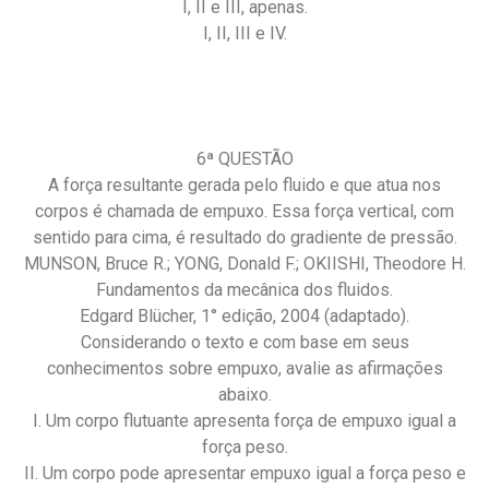
I, II e III, apenas.
I, II, III e IV.
6ª QUESTÃO
A força resultante gerada pelo fluido e que atua nos
corpos é chamada de empuxo. Essa força vertical, com
sentido para cima, é resultado do gradiente de pressão.
MUNSON, Bruce R.; YONG, Donald F.; OKIISHI, Theodore H.
Fundamentos da mecânica dos fluidos.
Edgard Blücher, 1° edição, 2004 (adaptado).
Considerando o texto e com base em seus
conhecimentos sobre empuxo, avalie as afirmações
abaixo.
I. Um corpo flutuante apresenta força de empuxo igual a
força peso.
II. Um corpo pode apresentar empuxo igual a força peso e