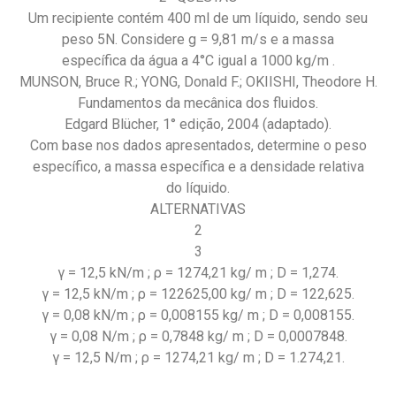
Um recipiente contém 400 ml de um líquido, sendo seu
peso 5N. Considere g = 9,81 m/s e a massa
específica da água a 4°C igual a 1000 kg/m .
MUNSON, Bruce R.; YONG, Donald F.; OKIISHI, Theodore H.
Fundamentos da mecânica dos fluidos.
Edgard Blücher, 1° edição, 2004 (adaptado).
Com base nos dados apresentados, determine o peso
específico, a massa específica e a densidade relativa
do líquido.
ALTERNATIVAS
2
3
γ = 12,5 kN/m ; ρ = 1274,21 kg/ m ; D = 1,274.
γ = 12,5 kN/m ; ρ = 122625,00 kg/ m ; D = 122,625.
γ = 0,08 kN/m ; ρ = 0,008155 kg/ m ; D = 0,008155.
γ = 0,08 N/m ; ρ = 0,7848 kg/ m ; D = 0,0007848.
γ = 12,5 N/m ; ρ = 1274,21 kg/ m ; D = 1.274,21.