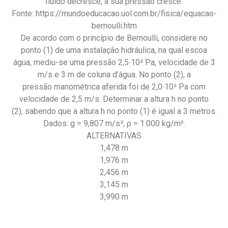
fluido decresce, a sua pressão cresce.
Fonte: https://mundoeducacao.uol.com.br/fisica/equacao-
bernoulli.htm
De acordo com o princípio de Bernoulli, considere no
ponto (1) de uma instalação hidráulica, na qual escoa
água, mediu-se uma pressão 2,5∙10² Pa, velocidade de 3
m/s e 3 m de coluna d’água. No ponto (2), a
pressão manométrica aferida foi de 2,0∙10² Pa com
velocidade de 2,5 m/s. Determinar a altura h no ponto
(2), sabendo que a altura h no ponto (1) é igual a 3 metros.
Dados: g = 9,807 m/s²; ρ = 1.000 kg/m³.
ALTERNATIVAS
1,478 m
1,976 m
2,456 m
3,145 m
3,990 m