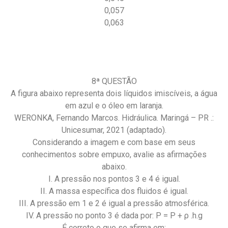
0,057
0,063
8ª QUESTÃO
A figura abaixo representa dois líquidos imiscíveis, a água
em azul e o óleo em laranja.
WERONKA, Fernando Marcos. Hidráulica. Maringá – PR .:
Unicesumar, 2021 (adaptado).
Considerando a imagem e com base em seus
conhecimentos sobre empuxo, avalie as afirmações
abaixo.
I. A pressão nos pontos 3 e 4 é igual.
II. A massa específica dos fluidos é igual.
III. A pressão em 1 e 2 é igual a pressão atmosférica.
IV. A pressão no ponto 3 é dada por: P = P + ρ .h.g
É correto o que se afirma em: