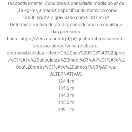
respectivamente. Considere a densidade média do ar de
1,18 kg/m³, a massa específica do mercúrio como
13600 kg/m³ e gravidade com 9,087 m/s².
Determine a altura do prédio, considerando o equilíbrio
das pressões.
Fonte: https://zenzorcontrol.pt/pt/qual-a-diferenca-entre-
pressao-atmosferica-relativa-e-
pressaoabsoluta#:~:text=O%20que%20%C3%A9%20pres
s%C3%A3o%20absoluta,a%20medi%C3%A7%C3%A3o%2
0da%20press%C3%A3o%20atmosf%C3%A9rica.
ALTERNATIVAS
124,4 m
135,6 m
144,3 m
145,0 m
189,1 m