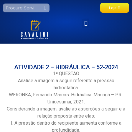
Loja
Fale Conosco
ATIVIDADE 2 – HIDRÁULICA – 52-2024
1ª QUESTÃO
Analise a imagem a seguir referente a pressão
hidrostática.
WERONKA, Fernando Marcos. Hidráulica. Maringá – PR.:
Unicesumar, 2021.
Considerando a imagem, avalie as asserções a seguir e a
relação proposta entre elas:
I. A pressão dentro do recipiente aumenta conforme a
profundidade.