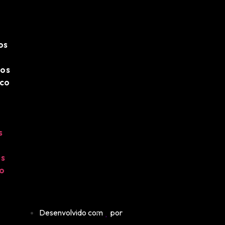
os
os
sco
s
s
co
Desenvolvido com
por