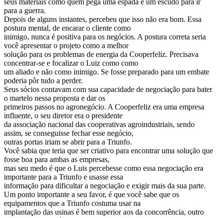
seus materiais como quem pega uma espada e um escudo para ir
para a guerra.
Depois de alguns instantes, percebeu que isso não era bom. Essa
postura mental, de encarar o cliente como
inimigo, nunca é positiva para os negócios. A postura correta seria
você apresentar o projeto como a melhor
solução para os problemas de energia da Cooperfeliz. Precisava
concentrar-se e focalizar o Luiz como como
um aliado e não como inimigo. Se fosse preparado para um embate
poderia pôr tudo a perder.
Seus sócios contavam com sua capacidade de negociação para bater
o martelo nessa proposta e dar os
primeiros passos no agronegócio. A Cooperfeliz era uma empresa
influente, o seu diretor era o presidente
da associação nacional das cooperativas agroindustriais, sendo
assim, se conseguisse fechar esse negócio,
outras portas iriam se abrir para a Triunfo.
Você sabia que teria que ser criativo para encontrar uma solução que
fosse boa para ambas as empresas,
mas seu medo é que o Luis percebesse como essa negociação era
importante para a Triunfo e usasse essa
informação para dificultar a negociação e exigir mais da sua parte.
Um ponto importante a seu favor, é que você sabe que os
equipamentos que a Triunfo costuma usar na
implantação das usinas é bem superior aos da concorrência, outro