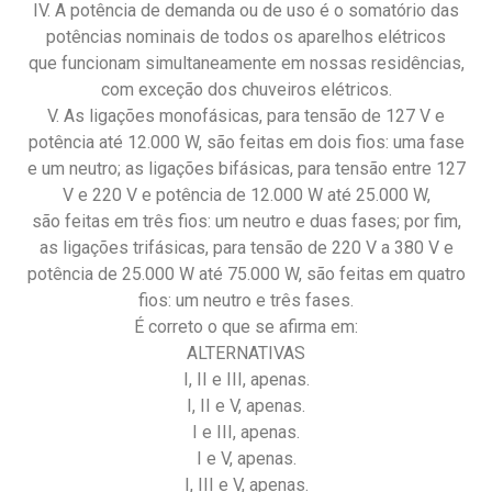
IV. A potência de demanda ou de uso é o somatório das
potências nominais de todos os aparelhos elétricos
que funcionam simultaneamente em nossas residências,
com exceção dos chuveiros elétricos.
V. As ligações monofásicas, para tensão de 127 V e
potência até 12.000 W, são feitas em dois fios: uma fase
e um neutro; as ligações bifásicas, para tensão entre 127
V e 220 V e potência de 12.000 W até 25.000 W,
são feitas em três fios: um neutro e duas fases; por fim,
as ligações trifásicas, para tensão de 220 V a 380 V e
potência de 25.000 W até 75.000 W, são feitas em quatro
fios: um neutro e três fases.
É correto o que se afirma em:
ALTERNATIVAS
I, II e III, apenas.
I, II e V, apenas.
I e III, apenas.
I e V, apenas.
I, III e V, apenas.