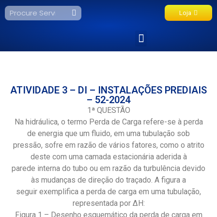
Loja
Fale Conosco
ATIVIDADE 3 – DI – INSTALAÇÕES PREDIAIS
– 52-2024
1ª QUESTÃO
Na hidráulica, o termo Perda de Carga refere-se à perda
de energia que um fluido, em uma tubulação sob
pressão, sofre em razão de vários fatores, como o atrito
deste com uma camada estacionária aderida à
parede interna do tubo ou em razão da turbulência devido
às mudanças de direção do traçado. A figura a
seguir exemplifica a perda de carga em uma tubulação,
representada por ΔH:
Figura 1 – Desenho esquemático da perda de carga em