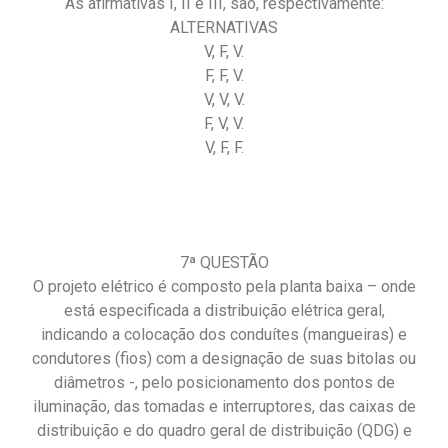
As afirmativas I, II e III, são, respectivamente:
ALTERNATIVAS
V, F, V.
F, F, V.
V, V, V.
F, V, V.
V, F, F.
7ª QUESTÃO
O projeto elétrico é composto pela planta baixa – onde
está especificada a distribuição elétrica geral,
indicando a colocação dos conduítes (mangueiras) e
condutores (fios) com a designação de suas bitolas ou
diâmetros -, pelo posicionamento dos pontos de
iluminação, das tomadas e interruptores, das caixas de
distribuição e do quadro geral de distribuição (QDG) e