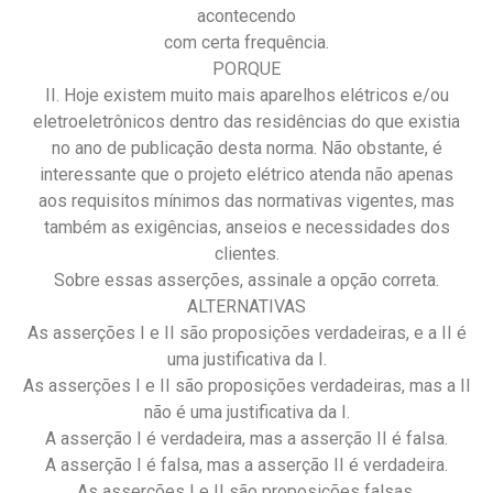
acontecendo
com certa frequência.
PORQUE
II. Hoje existem muito mais aparelhos elétricos e/ou
eletroeletrônicos dentro das residências do que existia
no ano de publicação desta norma. Não obstante, é
interessante que o projeto elétrico atenda não apenas
aos requisitos mínimos das normativas vigentes, mas
também as exigências, anseios e necessidades dos
clientes.
Sobre essas asserções, assinale a opção correta.
ALTERNATIVAS
As asserções I e II são proposições verdadeiras, e a II é
uma justificativa da I.
As asserções I e II são proposições verdadeiras, mas a II
não é uma justificativa da I.
A asserção I é verdadeira, mas a asserção II é falsa.
A asserção I é falsa, mas a asserção II é verdadeira.
As asserções I e II são proposições falsas.