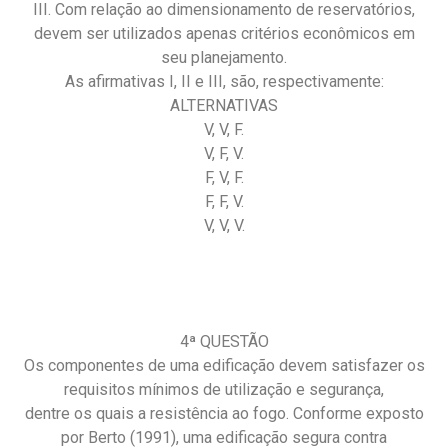
III. Com relação ao dimensionamento de reservatórios,
devem ser utilizados apenas critérios econômicos em
seu planejamento.
As afirmativas I, II e III, são, respectivamente:
ALTERNATIVAS
V, V, F.
V, F, V.
F, V, F.
F, F, V.
V, V, V.
4ª QUESTÃO
Os componentes de uma edificação devem satisfazer os
requisitos mínimos de utilização e segurança,
dentre os quais a resistência ao fogo. Conforme exposto
por Berto (1991), uma edificação segura contra