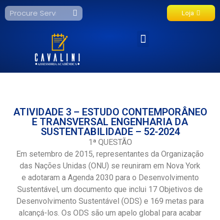
Loja
Fale Conosco
ATIVIDADE 3 – ESTUDO CONTEMPORÂNEO
E TRANSVERSAL ENGENHARIA DA
SUSTENTABILIDADE – 52-2024
1ª QUESTÃO
Em setembro de 2015, representantes da Organização
das Nações Unidas (ONU) se reuniram em Nova York
e adotaram a Agenda 2030 para o Desenvolvimento
Sustentável, um documento que inclui 17 Objetivos de
Desenvolvimento Sustentável (ODS) e 169 metas para
alcançá-los. Os ODS são um apelo global para acabar