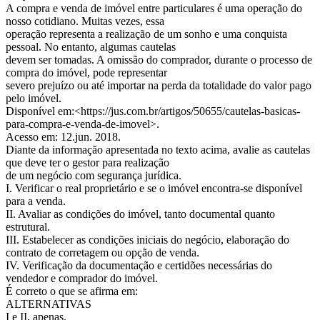
A compra e venda de imóvel entre particulares é uma operação do
nosso cotidiano. Muitas vezes, essa
operação representa a realização de um sonho e uma conquista
pessoal. No entanto, algumas cautelas
devem ser tomadas. A omissão do comprador, durante o processo de
compra do imóvel, pode representar
severo prejuízo ou até importar na perda da totalidade do valor pago
pelo imóvel.
Disponível em:<https://jus.com.br/artigos/50655/cautelas-basicas-
para-compra-e-venda-de-imovel>.
Acesso em: 12.jun. 2018.
Diante da informação apresentada no texto acima, avalie as cautelas
que deve ter o gestor para realização
de um negócio com segurança jurídica.
I. Verificar o real proprietário e se o imóvel encontra-se disponível
para a venda.
II. Avaliar as condições do imóvel, tanto documental quanto
estrutural.
III. Estabelecer as condições iniciais do negócio, elaboração do
contrato de corretagem ou opção de venda.
IV. Verificação da documentação e certidões necessárias do
vendedor e comprador do imóvel.
É correto o que se afirma em:
ALTERNATIVAS
I e II, apenas.