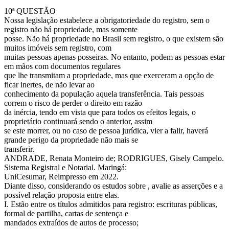
10ª QUESTÃO
Nossa legislação estabelece a obrigatoriedade do registro, sem o
registro não há propriedade, mas somente
posse. Não há propriedade no Brasil sem registro, o que existem são
muitos imóveis sem registro, com
muitas pessoas apenas posseiras. No entanto, podem as pessoas estar
em mãos com documentos regulares
que lhe transmitam a propriedade, mas que exerceram a opção de
ficar inertes, de não levar ao
conhecimento da população aquela transferência. Tais pessoas
correm o risco de perder o direito em razão
da inércia, tendo em vista que para todos os efeitos legais, o
proprietário continuará sendo o anterior, assim
se este morrer, ou no caso de pessoa jurídica, vier a falir, haverá
grande perigo da propriedade não mais se
transferir.
ANDRADE, Renata Monteiro de; RODRIGUES, Gisely Campelo.
Sistema Registral e Notarial. Maringá:
UniCesumar, Reimpresso em 2022.
Diante disso, considerando os estudos sobre , avalie as asserções e a
possível relação proposta entre elas.
I. Estão entre os títulos admitidos para registro: escrituras públicas,
formal de partilha, cartas de sentença e
mandados extraídos de autos de processo;