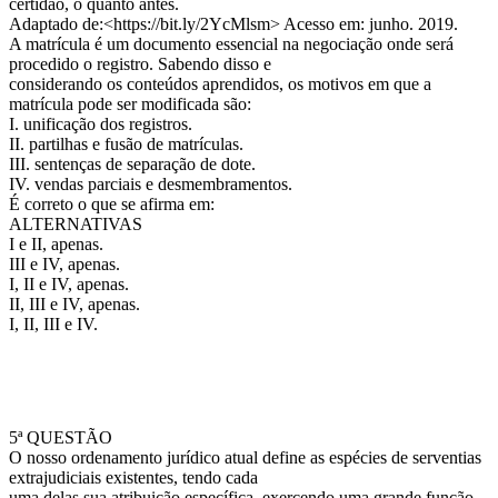
certidão, o quanto antes.
Adaptado de:<https://bit.ly/2YcMlsm> Acesso em: junho. 2019.
A matrícula é um documento essencial na negociação onde será
procedido o registro. Sabendo disso e
considerando os conteúdos aprendidos, os motivos em que a
matrícula pode ser modificada são:
I. unificação dos registros.
II. partilhas e fusão de matrículas.
III. sentenças de separação de dote.
IV. vendas parciais e desmembramentos.
É correto o que se afirma em:
ALTERNATIVAS
I e II, apenas.
III e IV, apenas.
I, II e IV, apenas.
II, III e IV, apenas.
I, II, III e IV.
5ª QUESTÃO
O nosso ordenamento jurídico atual define as espécies de serventias
extrajudiciais existentes, tendo cada
uma delas sua atribuição específica, exercendo uma grande função