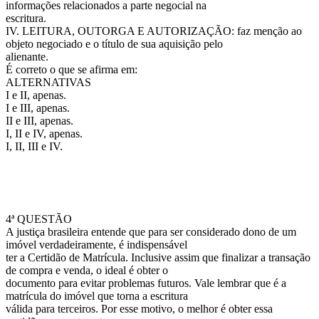
informações relacionados a parte negocial na
escritura.
IV. LEITURA, OUTORGA E AUTORIZAÇÃO: faz menção ao
objeto negociado e o título de sua aquisição pelo
alienante.
É correto o que se afirma em:
ALTERNATIVAS
I e II, apenas.
I e III, apenas.
II e III, apenas.
I, II e IV, apenas.
I, II, III e IV.
4ª QUESTÃO
A justiça brasileira entende que para ser considerado dono de um
imóvel verdadeiramente, é indispensável
ter a Certidão de Matrícula. Inclusive assim que finalizar a transação
de compra e venda, o ideal é obter o
documento para evitar problemas futuros. Vale lembrar que é a
matrícula do imóvel que torna a escritura
válida para terceiros. Por esse motivo, o melhor é obter essa