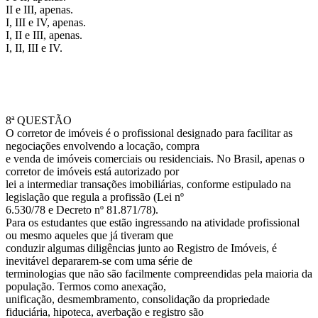
II e III, apenas.
I, III e IV, apenas.
I, II e III, apenas.
I, II, III e IV.
8ª QUESTÃO
O corretor de imóveis é o profissional designado para facilitar as
negociações envolvendo a locação, compra
e venda de imóveis comerciais ou residenciais. No Brasil, apenas o
corretor de imóveis está autorizado por
lei a intermediar transações imobiliárias, conforme estipulado na
legislação que regula a profissão (Lei nº
6.530/78 e Decreto nº 81.871/78).
Para os estudantes que estão ingressando na atividade profissional
ou mesmo aqueles que já tiveram que
conduzir algumas diligências junto ao Registro de Imóveis, é
inevitável depararem-se com uma série de
terminologias que não são facilmente compreendidas pela maioria da
população. Termos como anexação,
unificação, desmembramento, consolidação da propriedade
fiduciária, hipoteca, averbação e registro são