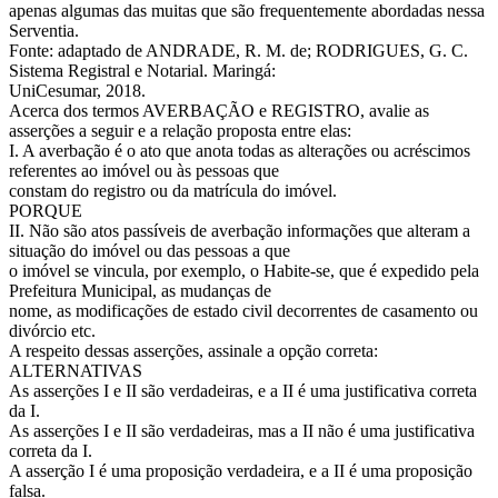
apenas algumas das muitas que são frequentemente abordadas nessa
Serventia.
Fonte: adaptado de ANDRADE, R. M. de; RODRIGUES, G. C.
Sistema Registral e Notarial. Maringá:
UniCesumar, 2018.
Acerca dos termos AVERBAÇÃO e REGISTRO, avalie as
asserções a seguir e a relação proposta entre elas:
I. A averbação é o ato que anota todas as alterações ou acréscimos
referentes ao imóvel ou às pessoas que
constam do registro ou da matrícula do imóvel.
PORQUE
II. Não são atos passíveis de averbação informações que alteram a
situação do imóvel ou das pessoas a que
o imóvel se vincula, por exemplo, o Habite-se, que é expedido pela
Prefeitura Municipal, as mudanças de
nome, as modificações de estado civil decorrentes de casamento ou
divórcio etc.
A respeito dessas asserções, assinale a opção correta:
ALTERNATIVAS
As asserções I e II são verdadeiras, e a II é uma justificativa correta
da I.
As asserções I e II são verdadeiras, mas a II não é uma justificativa
correta da I.
A asserção I é uma proposição verdadeira, e a II é uma proposição
falsa.