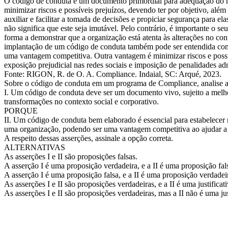
O código de conduta é um documento primordial para adequação do n
minimizar riscos e possíveis prejuízos, devendo ter por objetivo, além
auxiliar e facilitar a tomada de decisões e propiciar segurança para el
não significa que este seja imutável. Pelo contrário, é importante o se
forma a demonstrar que a organização está atenta às alterações no cont
implantação de um código de conduta também pode ser entendida co
uma vantagem competitiva. Outra vantagem é minimizar riscos e possív
exposição prejudicial nas redes sociais e imposição de penalidades adm
Fonte: RIGON, R. de O. A. Compliance. Indaial, SC: Arqué, 2023.
Sobre o código de conduta em um programa de Compliance, analise as
I. Um código de conduta deve ser um documento vivo, sujeito a melh
transformações no contexto social e corporativo.
PORQUE
II. Um código de conduta bem elaborado é essencial para estabelece
uma organização, podendo ser uma vantagem competitiva ao ajudar a r
A respeito dessas asserções, assinale a opção correta.
ALTERNATIVAS
As asserções I e II são proposições falsas.
A asserção I é uma proposição verdadeira, e a II é uma proposição fal
A asserção I é uma proposição falsa, e a II é uma proposição verdadei
As asserções I e II são proposições verdadeiras, e a II é uma justificati
As asserções I e II são proposições verdadeiras, mas a II não é uma just