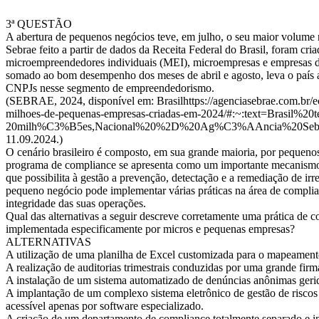
3ª QUESTÃO
A abertura de pequenos negócios teve, em julho, o seu maior volume
Sebrae feito a partir de dados da Receita Federal do Brasil, foram cri
microempreendedores individuais (MEI), microempresas e empresas de
somado ao bom desempenho dos meses de abril e agosto, leva o país 
CNPJs nesse segmento de empreendedorismo.
(SEBRAE, 2024, disponível em: Brasilhttps://agenciasebrae.com.br/ec
milhoes-de-pequenas-empresas-criadas-em-2024/#:~:text=Brasil
20milh%C3%B5es,Nacional%20%2D%20Ag%C3%AAncia%20Sebr
11.09.2024.)
O cenário brasileiro é composto, em sua grande maioria, por pequenos
programa de compliance se apresenta como um importante mecanismo
que possibilita à gestão a prevenção, detectação e a remediação de ir
pequeno negócio pode implementar várias práticas na área de complia
integridade das suas operações.
Qual das alternativas a seguir descreve corretamente uma prática de 
implementada especificamente por micros e pequenas empresas?
ALTERNATIVAS
A utilização de uma planilha de Excel customizada para o mapeamento
A realização de auditorias trimestrais conduzidas por uma grande firma
A instalação de um sistema automatizado de denúncias anônimas geri
A implantação de um complexo sistema eletrônico de gestão de riscos
acessível apenas por software especializado.
A criação de um departamento de compliance totalmente separado e i