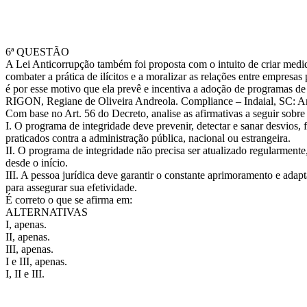
6ª QUESTÃO
A Lei Anticorrupção também foi proposta com o intuito de criar medida
combater a prática de ilícitos e a moralizar as relações entre empresa
é por esse motivo que ela prevê e incentiva a adoção de programas de 
RIGON, Regiane de Oliveira Andreola. Compliance – Indaial, SC: A
Com base no Art. 56 do Decreto, analise as afirmativas a seguir sobre
I. O programa de integridade deve prevenir, detectar e sanar desvios, fr
praticados contra a administração pública, nacional ou estrangeira.
II. O programa de integridade não precisa ser atualizado regularmente
desde o início.
III. A pessoa jurídica deve garantir o constante aprimoramento e ada
para assegurar sua efetividade.
É correto o que se afirma em:
ALTERNATIVAS
I, apenas.
II, apenas.
III, apenas.
I e III, apenas.
I, II e III.