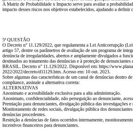
A Matriz de Probabilidade x Impacto serve para avaliar a probabilidad
impacto desses riscos nos objetivos estabelecidos, ajudando a definir o
5ª QUESTÃO
O Decreto n° 11.129/2022, que regulamenta a Lei Anticorrupção (Lei
artigo 57, dentre os parâmetros de avaliação de um programa de integr
denúncia de irregularidades, abertos e amplamente divulgados a funci
destinados ao tratamento das denúncias e à proteção de denunciantes 
BRASIL. Decreto n° 11.129/2022. Disponível em: https://www.planal
2022/2022/decreto/d11129.htm. Acesso em: 10 out. 2023.
Sobre algumas das características de um canal de denúncias dentro de
compliance, assinale a alternativa correta:
ALTERNATIVAS
Anonimato e acessibilidade exclusiva para a alta administração.
Anonimato, confidencialidade, não perseguição ao denunciante, acessi
Premiação para denunciantes, divulgação pública das investigações e
Monitoramento de redes sociais, divulgação pública dos denunciantes 
denúncias procedentes.
Restrição a denúncias de fatos ocorridos internamente, monitorament
incentivos financeiros para denunciantes.