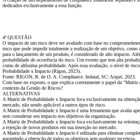
dedicados exclusivamente a essa função.
4ª QUESTÃO
O impacto de um risco deve ser avaliado com base no comprometimen
risco que pode impedir totalmente a realização de um objetivo, como a
para o lançamento de um produto, é considerado de alto impacto. Além 
probabilidade de ocorrência do risco. Um evento que tem alta probabil
como de altíssima probabilidade. Após essa avaliação, o nível de risco
Probabilidade x Impacto (Rigon, 2023).
Fonte: RIGON, R. de O. A. Compliance. Indaial, SC: Arqué, 2023.
Com base no exposto, o que explica corretamente o papel da “Matriz
contexto da Gestão de Riscos?
ALTERNATIVAS
A Matriz de Probabilidade x Impacto foca exclusivamente na obtenção
mercado, não sendo aplicável a outros tipos de risco.
A Matriz de Probabilidade x Impacto é uma ferramenta que avalia apen
sem considerar seu impacto nos objetivos da organização.
A Matriz de Probabilidade x Impacto foca exclusivamente na orientaçã
a rejeição de novos produtos em sua inserção no mercado.
A Matriz de Probabilidade x Impacto é utilizada para eliminar comple
garantindo a obtenção de todos os objetivos sem qualquer incerteza.