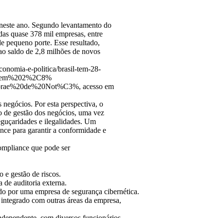
 neste ano. Segundo levantamento do
adas quase 378 mil empresas, entre
 pequeno porte. Esse resultado,
ao saldo de 2,8 milhões de novos
onomia-e-politica/brasil-tem-28-
%20tem%202%2C8%
ae%20de%20Not%C3%, acesso em
 negócios. Por esta perspectiva, o
 de gestão dos negócios, uma vez
reguçaridades e ilegalidades. Um
nce para garantir a conformidade e
compliance que pode ser
 e gestão de riscos.
 de auditoria externa.
do por uma empresa de segurança cibernética.
 integrado com outras áreas da empresa,
ndependente, com diversos funcionários