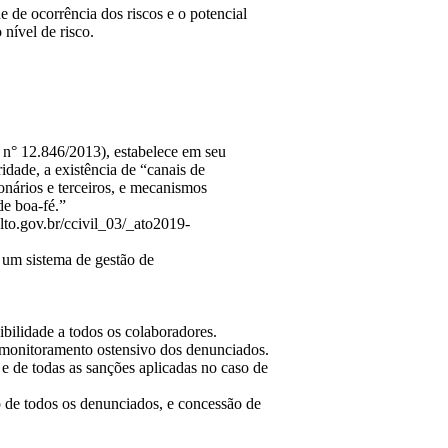
e de ocorrência dos riscos e o potencial
 nível de risco.
 n° 12.846/2013), estabelece em seu
idade, a existência de “canais de
onários e terceiros, e mecanismos
de boa-fé.”
to.gov.br/ccivil_03/_ato2019-
 um sistema de gestão de
bilidade a todos os colaboradores.
 monitoramento ostensivo dos denunciados.
e de todas as sanções aplicadas no caso de
o de todos os denunciados, e concessão de