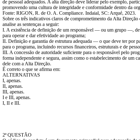
de pessoal adequados. A alta direção deve liderar pelo exemplo, parti
promovendo uma cultura de integridade e conformidade dentro da org
Fonte: RIGON, R. de O. A. Compliance. Indaial, SC: Arqué, 2023.
Sobre os três indicativos claros de comprometimento da Alta Direçã
analise as sentenças a seguir:
I. A existência de definição de um responsável — ou um grupo —, de
para operar e dar efetividade ao programa;
II. Definição e garantia de estrutura adequada — o que deve ter por 
para o programa, incluindo recursos financeiros, estruturais e de pesso
III. A concessão de autoridade suficiente para o responsável pelo pro
forma independente e segura, assim como o estabelecimento de um c
dele com a Alta Direção.
É correto o que se afirma em:
ALTERNATIVAS
I, apenas.
II, apenas.
III, apenas.
I e III, apenas.
I, II e III.
2ª QUESTÃO