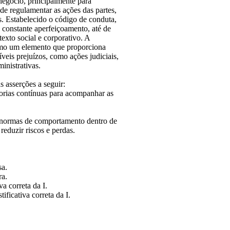
egócio, principalmente para
 de regulamentar as ações das partes,
as. Estabelecido o código de conduta,
u constante aperfeiçoamento, até de
exto social e corporativo. A
mo um elemento que proporciona
eis prejuízos, como ações judiciais,
inistrativas.
 asserções a seguir:
orias contínuas para acompanhar as
r normas de comportamento dentro de
eduzir riscos e perdas.
sa.
ra.
va correta da I.
ificativa correta da I.