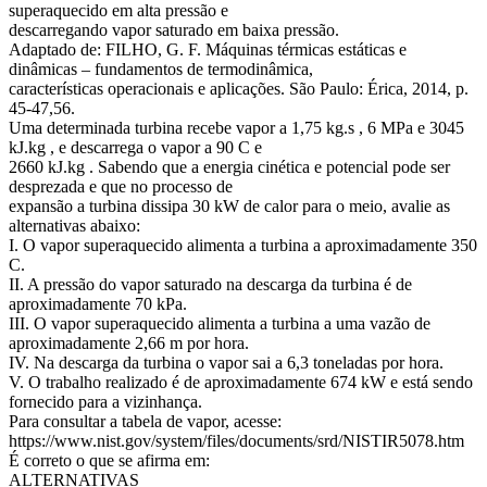
superaquecido em alta pressão e
descarregando vapor saturado em baixa pressão.
Adaptado de: FILHO, G. F. Máquinas térmicas estáticas e
dinâmicas – fundamentos de termodinâmica,
características operacionais e aplicações. São Paulo: Érica, 2014, p.
45-47,56.
Uma determinada turbina recebe vapor a 1,75 kg.s , 6 MPa e 3045
kJ.kg , e descarrega o vapor a 90 C e
2660 kJ.kg . Sabendo que a energia cinética e potencial pode ser
desprezada e que no processo de
expansão a turbina dissipa 30 kW de calor para o meio, avalie as
alternativas abaixo:
I. O vapor superaquecido alimenta a turbina a aproximadamente 350
C.
II. A pressão do vapor saturado na descarga da turbina é de
aproximadamente 70 kPa.
III. O vapor superaquecido alimenta a turbina a uma vazão de
aproximadamente 2,66 m por hora.
IV. Na descarga da turbina o vapor sai a 6,3 toneladas por hora.
V. O trabalho realizado é de aproximadamente 674 kW e está sendo
fornecido para a vizinhança.
Para consultar a tabela de vapor, acesse:
https://www.nist.gov/system/files/documents/srd/NISTIR5078.htm
É correto o que se afirma em:
ALTERNATIVAS