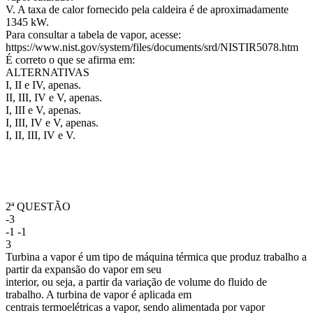
V. A taxa de calor fornecido pela caldeira é de aproximadamente
1345 kW.
Para consultar a tabela de vapor, acesse:
https://www.nist.gov/system/files/documents/srd/NISTIR5078.htm
É correto o que se afirma em:
ALTERNATIVAS
I, II e IV, apenas.
II, III, IV e V, apenas.
I, III e V, apenas.
I, III, IV e V, apenas.
I, II, III, IV e V.
2ª QUESTÃO
-3
-1 -1
3
Turbina a vapor é um tipo de máquina térmica que produz trabalho a
partir da expansão do vapor em seu
interior, ou seja, a partir da variação de volume do fluido de
trabalho. A turbina de vapor é aplicada em
centrais termoelétricas a vapor, sendo alimentada por vapor