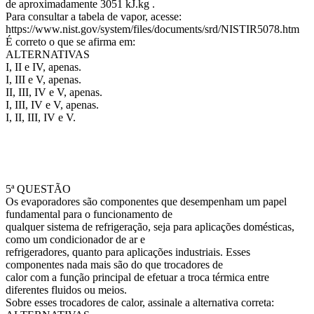
de aproximadamente 3051 kJ.kg .
Para consultar a tabela de vapor, acesse:
https://www.nist.gov/system/files/documents/srd/NISTIR5078.htm
É correto o que se afirma em:
ALTERNATIVAS
I, II e IV, apenas.
I, III e V, apenas.
II, III, IV e V, apenas.
I, III, IV e V, apenas.
I, II, III, IV e V.
5ª QUESTÃO
Os evaporadores são componentes que desempenham um papel
fundamental para o funcionamento de
qualquer sistema de refrigeração, seja para aplicações domésticas,
como um condicionador de ar e
refrigeradores, quanto para aplicações industriais. Esses
componentes nada mais são do que trocadores de
calor com a função principal de efetuar a troca térmica entre
diferentes fluidos ou meios.
Sobre esses trocadores de calor, assinale a alternativa correta: