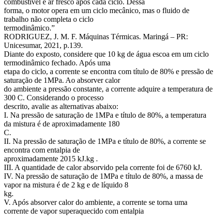
combustível e ar fresco após cada ciclo. Dessa
forma, o motor opera em um ciclo mecânico, mas o fluido de
trabalho não completa o ciclo
termodinâmico.”
RODRIGUEZ, J. M. F. Máquinas Térmicas. Maringá – PR:
Unicesumar, 2021, p.139.
Diante do exposto, considere que 10 kg de água escoa em um ciclo
termodinâmico fechado. Após uma
etapa do ciclo, a corrente se encontra com título de 80% e pressão de
saturação de 1MPa. Ao absorver calor
do ambiente a pressão constante, a corrente adquire a temperatura de
300 C. Considerando o processo
descrito, avalie as alternativas abaixo:
I. Na pressão de saturação de 1MPa e título de 80%, a temperatura
da mistura é de aproximadamente 180
C.
II. Na pressão de saturação de 1MPa e título de 80%, a corrente se
encontra com entalpia de
aproximadamente 2015 kJ.kg .
III. A quantidade de calor absorvido pela corrente foi de 6760 kJ.
IV. Na pressão de saturação de 1MPa e título de 80%, a massa de
vapor na mistura é de 2 kg e de líquido 8
kg.
V. Após absorver calor do ambiente, a corrente se torna uma
corrente de vapor superaquecido com entalpia