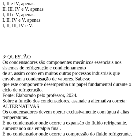
I, II e IV, apenas.
II, III, IV e V, apenas.
I, III e V, apenas.
I, II, IV e V, apenas.
I, II, III, IV e V.
3ª QUESTÃO
Os condensadores são componentes mecânicos essenciais nos
sistemas de refrigeração e condicionamento
de ar, assim como em muitos outros processos industriais que
envolvam a condensação de vapores. Sabe-se
que este componente desempenha um papel fundamental durante o
ciclo de refrigeração.
Fonte: Elaborado pelo professor, 2024.
Sobre a função dos condensadores, assinale a alternativa correta:
ALTERNATIVAS
Os condensadores devem operar exclusivamente com água à altas
temperaturas.
É no condensador onde ocorre a expansão do fluido refrigerante,
aumentando sua entalpia final.
É no condensador onde ocorre a compressão do fluido refrigerante,