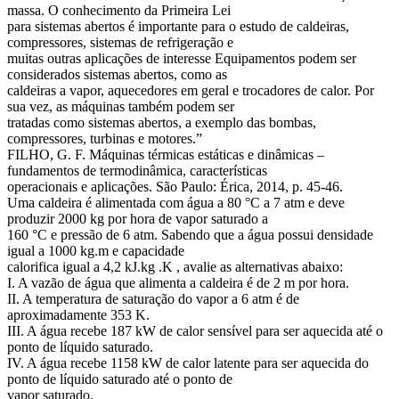
massa. O conhecimento da Primeira Lei
para sistemas abertos é importante para o estudo de caldeiras,
compressores, sistemas de refrigeração e
muitas outras aplicações de interesse Equipamentos podem ser
considerados sistemas abertos, como as
caldeiras a vapor, aquecedores em geral e trocadores de calor. Por
sua vez, as máquinas também podem ser
tratadas como sistemas abertos, a exemplo das bombas,
compressores, turbinas e motores.”
FILHO, G. F. Máquinas térmicas estáticas e dinâmicas –
fundamentos de termodinâmica, características
operacionais e aplicações. São Paulo: Érica, 2014, p. 45-46.
Uma caldeira é alimentada com água a 80 °C a 7 atm e deve
produzir 2000 kg por hora de vapor saturado a
160 °C e pressão de 6 atm. Sabendo que a água possui densidade
igual a 1000 kg.m e capacidade
calorifica igual a 4,2 kJ.kg .K , avalie as alternativas abaixo:
I. A vazão de água que alimenta a caldeira é de 2 m por hora.
II. A temperatura de saturação do vapor a 6 atm é de
aproximadamente 353 K.
III. A água recebe 187 kW de calor sensível para ser aquecida até o
ponto de líquido saturado.
IV. A água recebe 1158 kW de calor latente para ser aquecida do
ponto de líquido saturado até o ponto de
vapor saturado.