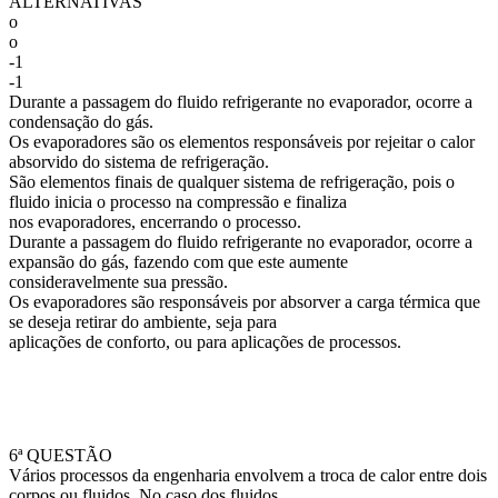
ALTERNATIVAS
o
o
-1
-1
Durante a passagem do fluido refrigerante no evaporador, ocorre a
condensação do gás.
Os evaporadores são os elementos responsáveis por rejeitar o calor
absorvido do sistema de refrigeração.
São elementos finais de qualquer sistema de refrigeração, pois o
fluido inicia o processo na compressão e finaliza
nos evaporadores, encerrando o processo.
Durante a passagem do fluido refrigerante no evaporador, ocorre a
expansão do gás, fazendo com que este aumente
consideravelmente sua pressão.
Os evaporadores são responsáveis por absorver a carga térmica que
se deseja retirar do ambiente, seja para
aplicações de conforto, ou para aplicações de processos.
6ª QUESTÃO
Vários processos da engenharia envolvem a troca de calor entre dois
corpos ou fluidos. No caso dos fluidos,