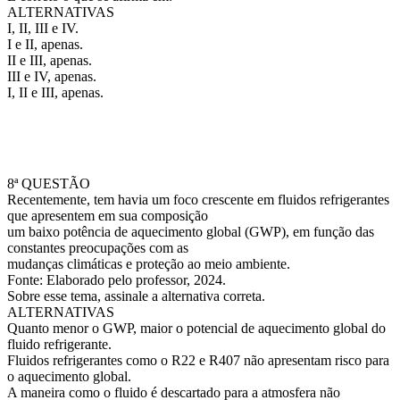
ALTERNATIVAS
I, II, III e IV.
I e II, apenas.
II e III, apenas.
III e IV, apenas.
I, II e III, apenas.
8ª QUESTÃO
Recentemente, tem havia um foco crescente em fluidos refrigerantes
que apresentem em sua composição
um baixo potência de aquecimento global (GWP), em função das
constantes preocupações com as
mudanças climáticas e proteção ao meio ambiente.
Fonte: Elaborado pelo professor, 2024.
Sobre esse tema, assinale a alternativa correta.
ALTERNATIVAS
Quanto menor o GWP, maior o potencial de aquecimento global do
fluido refrigerante.
Fluidos refrigerantes como o R22 e R407 não apresentam risco para
o aquecimento global.
A maneira como o fluido é descartado para a atmosfera não