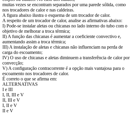
muitas vezes se encontram separados por uma parede sólida, como
nos trocadores de calor e nas caldeiras.
A figura abaixo ilustra o esquema de um trocador de calor.
A respeito de um trocador de calor, analise as afirmativas abaixo:
I) Pode-se instalar aletas ou chicanas no lado interno do tubo com o
objetivo de melhorar a troca térmica;
II) A função das chicanas é aumentar a coeficiente convectivo e,
aumentando assim a troca térmica;
III) A instalação de aletas e chicanas não influenciam na perda de
carga do escoamento;
IV) O uso de chicanas e aletas diminuem a transferência de calor por
convecção;
V) A configuração contracorrente é a opção mais vantajosa para o
escoamento nos trocadores de calor.
É correto o que se afirma em:
ALTERNATIVAS
I e III
I, II, III e V
II, III e V
I, II e V
II e V