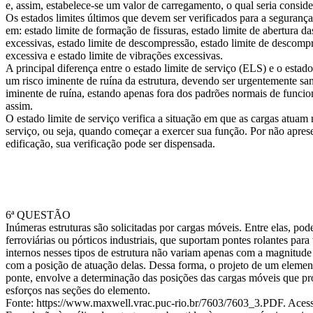
e, assim, estabelece-se um valor de carregamento, o qual seria consid
Os estados limites últimos que devem ser verificados para a segurança 
em: estado limite de formação de fissuras, estado limite de abertura da
excessivas, estado limite de descompressão, estado limite de descompr
excessiva e estado limite de vibrações excessivas.
A principal diferença entre o estado limite de serviço (ELS) e o estad
um risco iminente de ruína da estrutura, devendo ser urgentemente sa
iminente de ruína, estando apenas fora dos padrões normais de func
assim.
O estado limite de serviço verifica a situação em que as cargas atua
serviço, ou seja, quando começar a exercer sua função. Por não aprese
edificação, sua verificação pode ser dispensada.
6ª QUESTÃO
Inúmeras estruturas são solicitadas por cargas móveis. Entre elas, pod
ferroviárias ou pórticos industriais, que suportam pontes rolantes para
internos nesses tipos de estrutura não variam apenas com a magnitud
com a posição de atuação delas. Dessa forma, o projeto de um elemen
ponte, envolve a determinação das posições das cargas móveis que p
esforços nas seções do elemento.
Fonte: https://www.maxwell.vrac.puc-rio.br/7603/7603_3.PDF. Acess