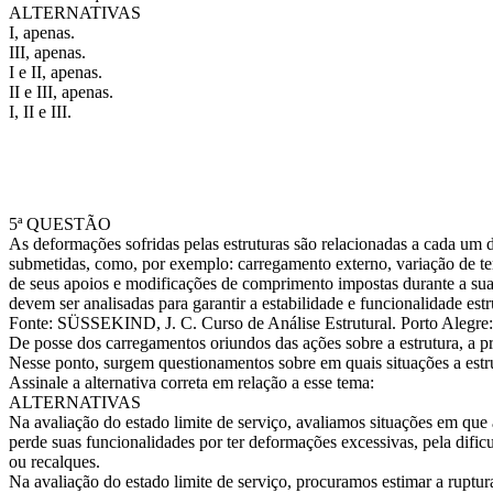
ALTERNATIVAS
I, apenas.
III, apenas.
I e II, apenas.
II e III, apenas.
I, II e III.
5ª QUESTÃO
As deformações sofridas pelas estruturas são relacionadas a cada um 
submetidas, como, por exemplo: carregamento externo, variação de t
de seus apoios e modificações de comprimento impostas durante a s
devem ser analisadas para garantir a estabilidade e funcionalidade estr
Fonte: SÜSSEKIND, J. C. Curso de Análise Estrutural. Porto Alegre
De posse dos carregamentos oriundos das ações sobre a estrutura, a pró
Nesse ponto, surgem questionamentos sobre em quais situações a estru
Assinale a alternativa correta em relação a esse tema:
ALTERNATIVAS
Na avaliação do estado limite de serviço, avaliamos situações em que a 
perde suas funcionalidades por ter deformações excessivas, pela difi
ou recalques.
Na avaliação do estado limite de serviço, procuramos estimar a ruptur