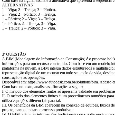
Com base na figura, assinale a alternativa que apresenta a sequência c
ALTERNATIVAS
1 – Viga; 2 – Treliça; 3 – Pórtico.
1 – Viga; 2 – Pórtico; 3 – Treliça.
1 – Pórtico; 2 – Viga; 3 – Treliça.
1 – Pórtico; 2 – Treliça; 3 – Viga.
1 – Treliça; 2 – Pórtico; 3 – Viga.
3ª QUESTÃO
A BIM (Modelagem de Informação da Construção) é o processo holíst
informações para um recurso construído. Com base em um modelo inte
plataforma na nuvem, a BIM integra dados estruturados e multidiscipl
representação digital de um recurso em todo seu ciclo de vida, desde o
construção e as operações.
Disponível em: https://www.autodesk.com.br/solutions/bim. Acesso e
Com base no texto, analise as afirmações a seguir:
I. O método dos elementos finitos só apresenta validade em problemas
II. O método dos elementos finitos é um procedimento numérico para
utiliza equações diferenciais para tal.
III. Os benefícios da BIM aparecem na conexão de equipes, fluxos de 
projeto, para otimizar o processo produtivo.
IV. O BIM, além das informações tradicionais como a dimensão dos obj