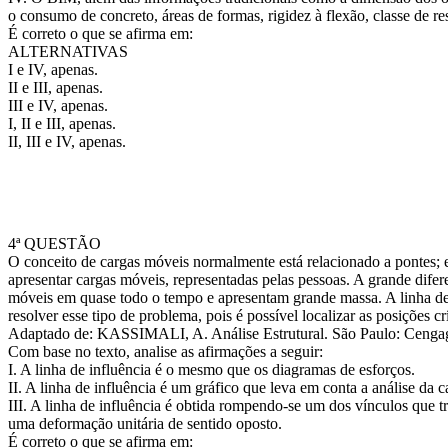
o consumo de concreto, áreas de formas, rigidez à flexão, classe de re
É correto o que se afirma em:
ALTERNATIVAS
I e IV, apenas.
II e III, apenas.
III e IV, apenas.
I, II e III, apenas.
II, III e IV, apenas.
4ª QUESTÃO
O conceito de cargas móveis normalmente está relacionado a pontes; 
apresentar cargas móveis, representadas pelas pessoas. A grande difer
móveis em quase todo o tempo e apresentam grande massa. A linha de i
resolver esse tipo de problema, pois é possível localizar as posições crí
Adaptado de: KASSIMALI, A. Análise Estrutural. São Paulo: Cenga
Com base no texto, analise as afirmações a seguir:
I. A linha de influência é o mesmo que os diagramas de esforços.
II. A linha de influência é um gráfico que leva em conta a análise da 
III. A linha de influência é obtida rompendo-se um dos vínculos que t
uma deformação unitária de sentido oposto.
É correto o que se afirma em: