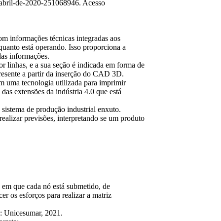
-abril-de-2020-251068946. Acesso
om informações técnicas integradas aos
quanto está operando. Isso proporciona a
das informações.
 linhas, e a sua seção é indicada em forma de
resente a partir da inserção do CAD 3D.
 uma tecnologia utilizada para imprimir
 das extensões da indústria 4.0 que está
istema de produção industrial enxuto.
alizar previsões, interpretando se um produto
s em que cada nó está submetido, de
r os esforços para realizar a matriz
: Unicesumar, 2021.