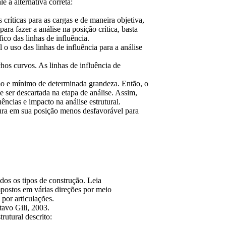
e a alternativa correta:
 críticas para as cargas e de maneira objetiva,
ara fazer a análise na posição crítica, basta
co das linhas de influência.
o uso das linhas de influência para a análise
chos curvos. As linhas de influência de
mo e mínimo de determinada grandeza. Então, o
 ser descartada na etapa de análise. Assim,
ências e impacto na análise estrutural.
tura em sua posição menos desfavorável para
dos os tipos de construção. Leia
mpostos em várias direções por meio
 por articulações.
avo Gili, 2003.
rutural descrito: