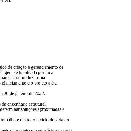
orreta:
ico de criação e gerenciamento de
ligente e habilitada por uma
inares para produzir uma
 planejamento e o projeto até a
m 20 de janeiro de 2022.
 da engenharia estrutural.
 determinar soluções aproximadas e
trabalho e em todo o ciclo de vida do
etos, traz outras características, como