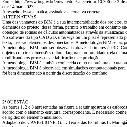
Fonte: https://www.in.gov.br/en/web/dou/-/decreto-n-10.306-de-2-de
em: 14 mar. 2023.
A respeito dessa temática, assinale a alternativa correta:
ALTERNATIVAS
Uma das vantagens do BIM é a sua interoperabilidade dos projetos, c
elementos do projeto, dessa forma, permite o trabalho em conjunto en
obtenção de rotinas de cálculos automatizadas através da atualização 
No software do tipo CAD 2D, uma viga ou um pilar é representado por
texto, mas são elementos desconectados. A metodologia BIM se faz p
A metodologia BIM pode ser observada através da impressão 3D. Com
objetos com três dimensões (altura, largura e profundidade), ela é uma
modificando os processos de fabricação e de produção.
A metodologia BIM é também conhecida como manufatura enxuta ou s
A metodologia BIM é observada em simulações computacionais para re
foi bem dimensionado a partir da discretização do contínuo.
2ª QUESTÃO
As barras 1, 2 e 3 apresentadas na figura a seguir mostram os esforço
acordo com o elemento estrutural correspondente. É necessário conhece
de rigidez do elemento analisado.
Adaptado de: CAVIGLIONE, G. T. Teoria das Estruturas II. Maringá