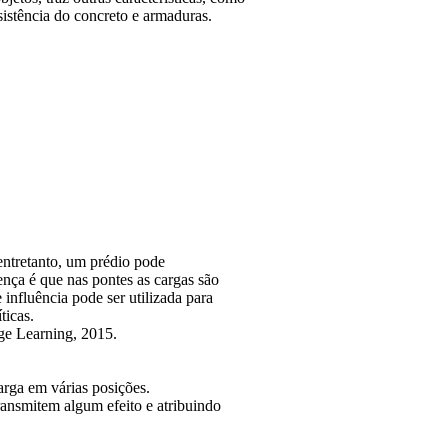
sistência do concreto e armaduras.
entretanto, um prédio pode
ença é que nas pontes as cargas são
nfluência pode ser utilizada para
ticas.
ge Learning, 2015.
carga em várias posições.
ransmitem algum efeito e atribuindo