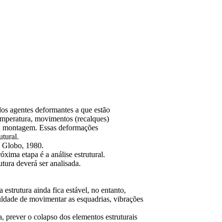
dos agentes deformantes a que estão
emperatura, movimentos (recalques)
ua montagem. Essas deformações
utural.
: Globo, 1980.
xima etapa é a análise estrutural.
tura deverá ser analisada.
estrutura ainda fica estável, no entanto,
culdade de movimentar as esquadrias, vibrações
a, prever o colapso dos elementos estruturais