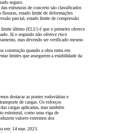
erado seguro.
das estruturas de concreto são classificados
s fissuras, estado limite de deformações
essão parcial, estado limite de compressão
o limite último (ELU) é que o primeiro oferece
nado. Já o segundo não oferece risco
ionamento, mas devendo ser verificado mesmo
m na construção quando a obra entra em
ntar limites que assegurem a estabilidade da
emos destacar as pontes rodoviárias e
 transporte de cargas. Os esforços
e das cargas aplicadas, mas também
to estrutural, como uma viga de
roduzem valores extremos dos
o em: 14 mar. 2023.