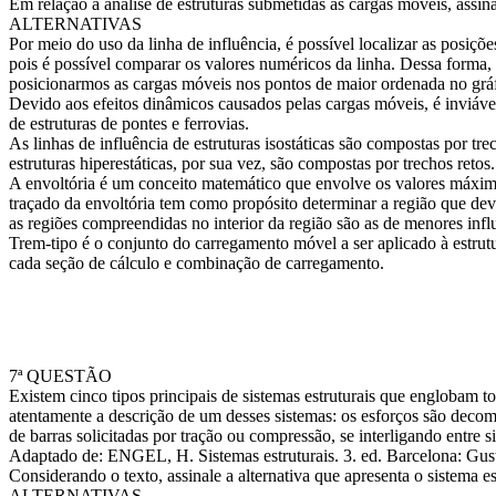
Em relação à análise de estruturas submetidas às cargas móveis, assinal
ALTERNATIVAS
Por meio do uso da linha de influência, é possível localizar as posições
pois é possível comparar os valores numéricos da linha. Dessa forma, p
posicionarmos as cargas móveis nos pontos de maior ordenada no gráfi
Devido aos efeitos dinâmicos causados pelas cargas móveis, é inviável 
de estruturas de pontes e ferrovias.
As linhas de influência de estruturas isostáticas são compostas por tre
estruturas hiperestáticas, por sua vez, são compostas por trechos retos.
A envoltória é um conceito matemático que envolve os valores máxi
traçado da envoltória tem como propósito determinar a região que deve
as regiões compreendidas no interior da região são as de menores influ
Trem-tipo é o conjunto do carregamento móvel a ser aplicado à estru
cada seção de cálculo e combinação de carregamento.
7ª QUESTÃO
Existem cinco tipos principais de sistemas estruturais que englobam to
atentamente a descrição de um desses sistemas: os esforços são deco
de barras solicitadas por tração ou compressão, se interligando entre si
Adaptado de: ENGEL, H. Sistemas estruturais. 3. ed. Barcelona: Gust
Considerando o texto, assinale a alternativa que apresenta o sistema est
ALTERNATIVAS