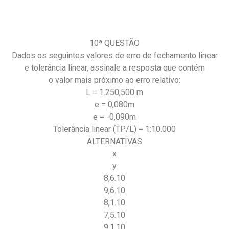
10ª QUESTÃO
Dados os seguintes valores de erro de fechamento linear
e tolerância linear, assinale a resposta que contém
o valor mais próximo ao erro relativo:
L = 1.250,500 m
e = 0,080m
e = -0,090m
Tolerância linear (TP/L) = 1:10.000
ALTERNATIVAS
x
y
8,6.10
9,6.10
8,1.10
7,5.10
9,1.10