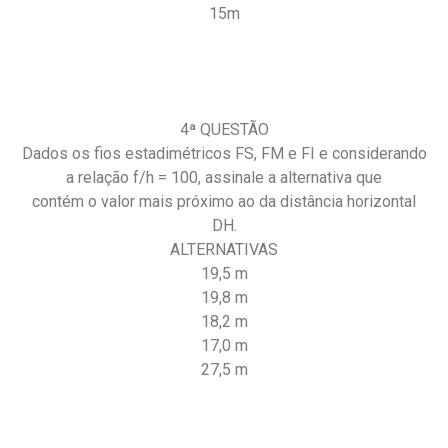
15m
4ª QUESTÃO
Dados os fios estadimétricos FS, FM e FI e considerando
a relação f/h = 100, assinale a alternativa que
contém o valor mais próximo ao da distância horizontal
DH.
ALTERNATIVAS
19,5 m
19,8 m
18,2 m
17,0 m
27,5 m