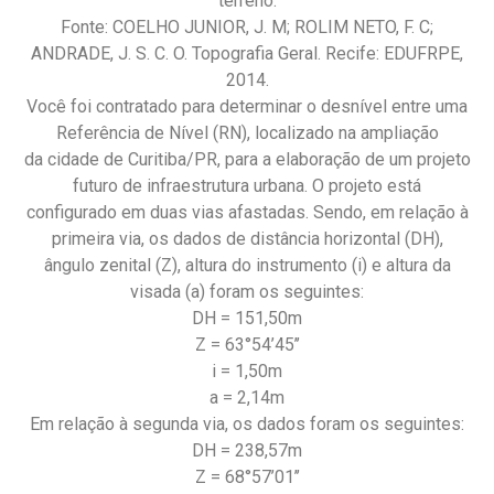
terreno.
Fonte: COELHO JUNIOR, J. M; ROLIM NETO, F. C;
ANDRADE, J. S. C. O. Topografia Geral. Recife: EDUFRPE,
2014.
Você foi contratado para determinar o desnível entre uma
Referência de Nível (RN), localizado na ampliação
da cidade de Curitiba/PR, para a elaboração de um projeto
futuro de infraestrutura urbana. O projeto está
configurado em duas vias afastadas. Sendo, em relação à
primeira via, os dados de distância horizontal (DH),
ângulo zenital (Z), altura do instrumento (i) e altura da
visada (a) foram os seguintes:
DH = 151,50m
Z = 63°54’45’’
i = 1,50m
a = 2,14m
Em relação à segunda via, os dados foram os seguintes:
DH = 238,57m
Z = 68°57’01’’