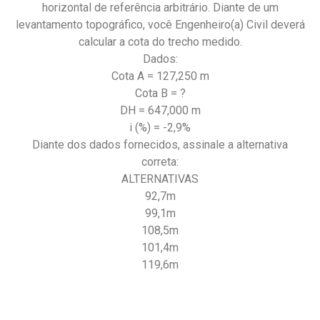
horizontal de referência arbitrário. Diante de um
levantamento topográfico, você Engenheiro(a) Civil deverá
calcular a cota do trecho medido.
Dados:
Cota A = 127,250 m
Cota B = ?
DH = 647,000 m
i (%) = -2,9%
Diante dos dados fornecidos, assinale a alternativa
correta:
ALTERNATIVAS
92,7m
99,1m
108,5m
101,4m
119,6m