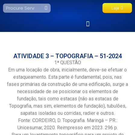
Loja
Fale Conosco
ATIVIDADE 3 – TOPOGRAFIA – 51-2024
1ª QUESTÃO
Em uma locação de obra, inicialmente, deve-se efetuar o
estaqueamento. Esta parte é fundamental, pois, nas
fases primárias da construção de uma edificação, surge a
necessidade de se posicionar os elementos de
fundação, tais como estacas (não as estacas de
Topografia, mas sim, elementos de fundação), tubulões,
sapatas isoladas ou corridas, radier e outros.
Fonte: CORDEIRO, D. Topografia. Maringá – PR.:
Unicesumar, 2020. Reimpresso em 2023. 296 p.
Para um levantamento topográfico para um projeto de