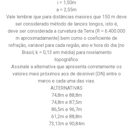
i = 1,50m
a = 2,55m
Vale lembrar que para distâncias maiores que 150 m deve
ser considerado método de lances longos, isto é,
deve ser considerada a curvatura da Terra (R = 6.400.000
m aproximadamente) bem como o coeficiente de
refração, variável para cada região, ano e hora do dia (no
Brasil, k = 0,13 em média) para nivelamento
topográfico.
Assinale a alternativa que apresenta corretamente os
valores mais próximos aos de desnível (DN) entre o
marco e cada uma das vias.
ALTERNATIVAS
74,8m e 88,8m
74,8m e 87,5m
86,5m e 96,7m
61,2m e 88,8m
73,13m e 90,84m