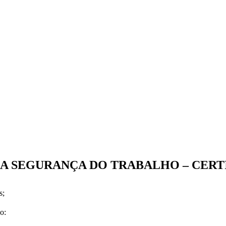
 A SEGURANÇA DO TRABALHO – CERT
s;
o: