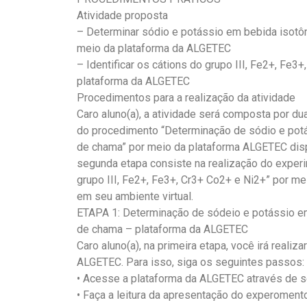
Atividade proposta
– Determinar sódio e potássio em bebida isotôn
meio da plataforma da ALGETEC
– Identificar os cátions do grupo III, Fe2+, Fe3
plataforma da ALGETEC
Procedimentos para a realização da atividade
Caro aluno(a), a atividade será composta por du
do procedimento “Determinação de sódio e potá
de chama” por meio da plataforma ALGETEC disp
segunda etapa consiste na realização do experi
grupo III, Fe2+, Fe3+, Cr3+ Co2+ e Ni2+” por m
em seu ambiente virtual.
ETAPA 1: Determinação de sódeio e potássio em
de chama – plataforma da ALGETEC
Caro aluno(a), na primeira etapa, você irá realiz
ALGETEC. Para isso, siga os seguintes passos:
• Acesse a plataforma da ALGETEC através de se
• Faça a leitura da apresentação do experomento