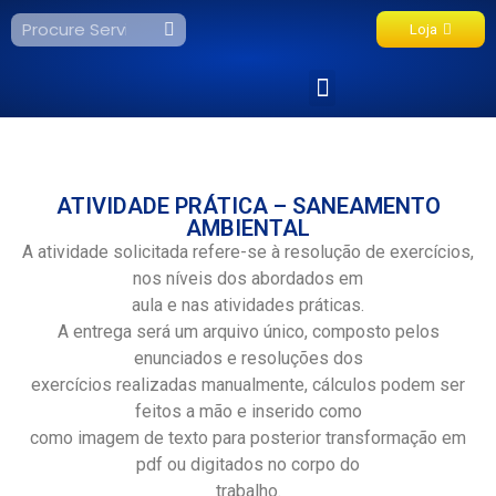
Loja
Fale Conosco
ATIVIDADE PRÁTICA – SANEAMENTO
AMBIENTAL
A atividade solicitada refere-se à resolução de exercícios,
nos níveis dos abordados em
aula e nas atividades práticas.
A entrega será um arquivo único, composto pelos
enunciados e resoluções dos
exercícios realizadas manualmente, cálculos podem ser
feitos a mão e inserido como
como imagem de texto para posterior transformação em
pdf ou digitados no corpo do
trabalho.