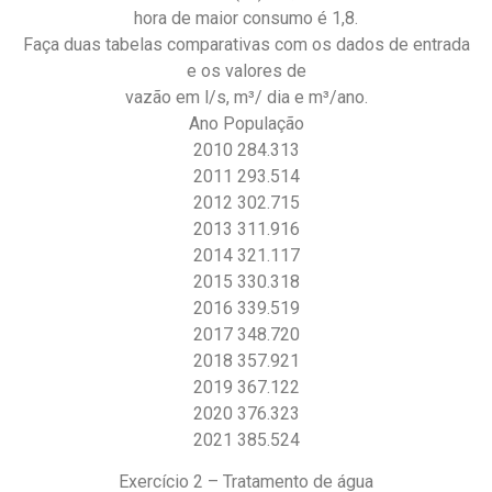
hora de maior consumo é 1,8.
Faça duas tabelas comparativas com os dados de entrada
e os valores de
vazão em l/s, m³/ dia e m³/ano.
Ano População
2010 284.313
2011 293.514
2012 302.715
2013 311.916
2014 321.117
2015 330.318
2016 339.519
2017 348.720
2018 357.921
2019 367.122
2020 376.323
2021 385.524
Exercício 2 – Tratamento de água