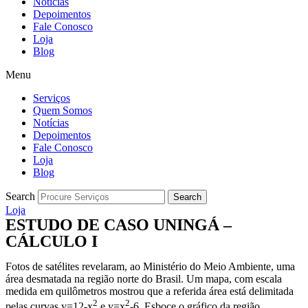
Notícias
Depoimentos
Fale Conosco
Loja
Blog
Menu
Serviços
Quem Somos
Notícias
Depoimentos
Fale Conosco
Loja
Blog
Search
Search
Loja
ESTUDO DE CASO UNINGÁ –
CÁLCULO I
Fotos de satélites revelaram, ao Ministério do Meio Ambiente, uma
área desmatada na região norte do Brasil. Um mapa, com escala
medida em quilômetros mostrou que a referida área está delimitada
2
2
pelas curvas y=12-x
e y=x
-6. Esboce o gráfico da região