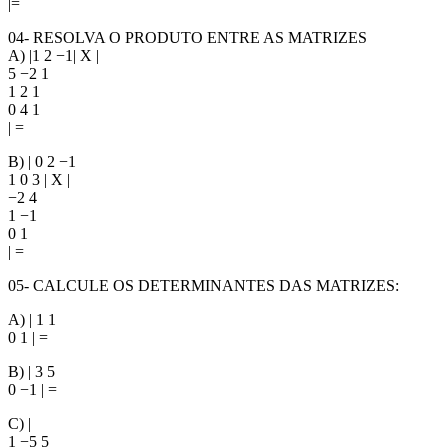
|=
04- RESOLVA O PRODUTO ENTRE AS MATRIZES
A) |1 2 −1| X |
5 −2 1
1 2 1
0 4 1
| =
B) | 0 2 −1
1 0 3 | X |
−2 4
1 −1
0 1
| =
05- CALCULE OS DETERMINANTES DAS MATRIZES:
A) | 1 1
0 1 | =
B) | 3 5
0 −1 | =
C) |
1 −5 5