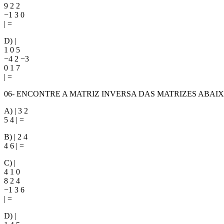
9 2 2
−1 3 0
| =
D) |
1 0 5
−4 2 −3
0 1 7
| =
06- ENCONTRE A MATRIZ INVERSA DAS MATRIZES ABAIXO
A) | 3 2
5 4 | =
B) | 2 4
4 6 | =
C) |
4 1 0
8 2 4
−1 3 6
| =
D) |