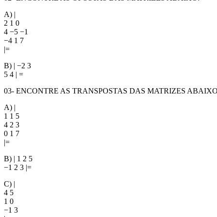
A) |
2 1 0
4 −5 −1
−4 1 7
|=
B) | −2 3
5 4 | =
03- ENCONTRE AS TRANSPOSTAS DAS MATRIZES ABAIXO
A) |
1 1 5
4 2 3
0 1 7
|=
B) | 1 2 5
−1 2 3 |=
C) |
4 5
1 0
−1 3