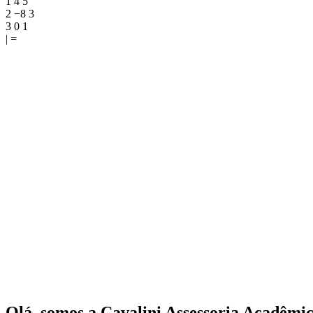
1 4 5
2 −8 3
3 0 1
| =
Olá, somos a Cavalini Assessoria Acadêmic