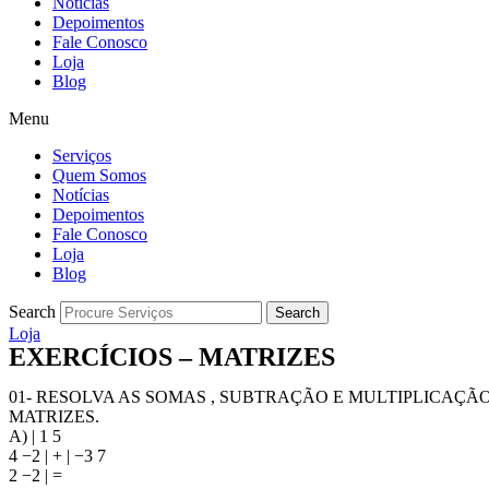
Notícias
Depoimentos
Fale Conosco
Loja
Blog
Menu
Serviços
Quem Somos
Notícias
Depoimentos
Fale Conosco
Loja
Blog
Search
Search
Loja
EXERCÍCIOS – MATRIZES
01- RESOLVA AS SOMAS , SUBTRAÇÃO E MULTIPLICAÇÃ
MATRIZES.
A) | 1 5
4 −2 | + | −3 7
2 −2 | =