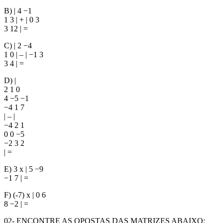
B) | 4 −1
1 3 | + | 0 3
3 12 | =
C) | 2 −4
1 0 | – | −1 3
3 4 | =
D) |
2 1 0
4 −5 −1
−4 1 7
| – |
−4 2 1
0 0 −5
−2 3 2
| =
E) 3 x | 5 −9
−1 7 | =
F) (-7) x | 0 6
8 −2 | =
02- ENCONTRE AS OPOSTAS DAS MATRIZES ABAIXO: