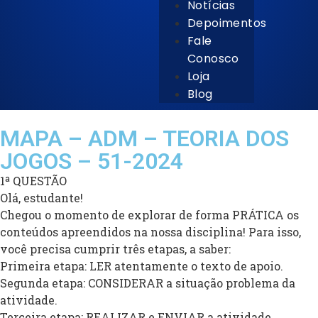
Notícias
Depoimentos
Fale
Conosco
Loja
Blog
MAPA – ADM – TEORIA DOS
JOGOS – 51-2024
1ª QUESTÃO
Olá, estudante!
Chegou o momento de explorar de forma PRÁTICA os
conteúdos apreendidos na nossa disciplina! Para isso,
você precisa cumprir três etapas, a saber:
Primeira etapa: LER atentamente o texto de apoio.
Segunda etapa: CONSIDERAR a situação problema da
atividade.
Terceira etapa: REALIZAR e ENVIAR a atividade