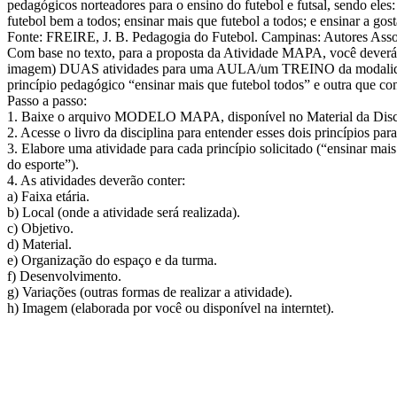
pedagógicos norteadores para o ensino do futebol e futsal, sendo eles: 
futebol bem a todos; ensinar mais que futebol a todos; e ensinar a gost
Fonte: FREIRE, J. B. Pedagogia do Futebol. Campinas: Autores Asso
Com base no texto, para a proposta da Atividade MAPA, você deverá 
imagem) DUAS atividades para uma AULA/um TREINO da modalid
princípio pedagógico “ensinar mais que futebol todos” e outra que con
Passo a passo:
1. Baixe o arquivo MODELO MAPA, disponível no Material da Discipl
2. Acesse o livro da disciplina para entender esses dois princípios para
3. Elabore uma atividade para cada princípio solicitado (“ensinar mais
do esporte”).
4. As atividades deverão conter:
a) Faixa etária.
b) Local (onde a atividade será realizada).
c) Objetivo.
d) Material.
e) Organização do espaço e da turma.
f) Desenvolvimento.
g) Variações (outras formas de realizar a atividade).
h) Imagem (elaborada por você ou disponível na interntet).