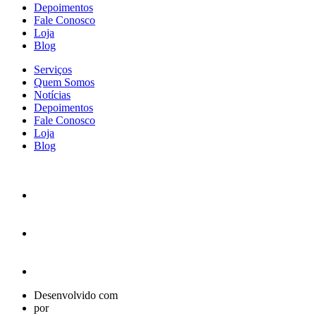
Depoimentos
Fale Conosco
Loja
Blog
Serviços
Quem Somos
Notícias
Depoimentos
Fale Conosco
Loja
Blog
Desenvolvido com
por